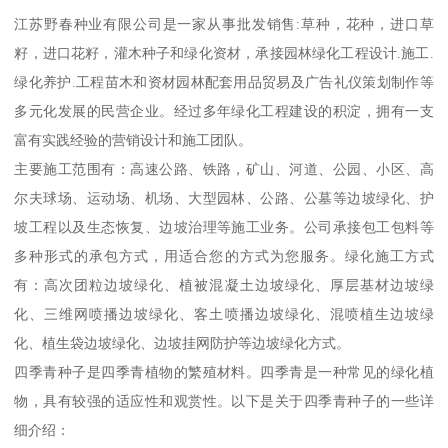
江苏野春种业有限公司是一家从事批发销售:草种，花种，进口草
籽，进口花籽，灌木种子和绿化资材，承接园林绿化工程设计.施工.
绿化养护.工程苗木和资材园林配套用品贸易及广告礼仪策划制作等
多元化发展的民营企业。经过多年绿化工程建设的积淀，拥有一支
富有实践经验的营销设计和施工团队。
主要施工范围有：高速公路、铁路，矿山、河道、公园、小区、高
尔夫球场、运动场、机场、大型园林、公路、公墓等边坡绿化、护
坡工程以及生态恢复、边坡治理等施工业务。公司承接包工包料等
多种形式的承包方式，用适合您的方式为您服务。绿化施工方式
有：高次团粒边坡绿化、植被混凝土边坡绿化、厚层基材边坡绿
化、三维网喷播边坡绿化、客土喷播边坡绿化、混喷植生边坡绿
化、植生袋边坡绿化、边坡挂网防护等边坡绿化方式。
四季青种子是四季青植物的繁殖材料。四季青是一种常见的绿化植
物，具有较强的适应性和观赏性。以下是关于四季青种子的一些详
细介绍：