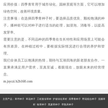
应用价值：四季青常用于城市绿化、园林景观等方面，它可以增加
绿色空间，改善环境质量。
注意事项：在选择四季青种子时，要选择品质优良、颗粒饱满的种
子。播种前可以对种子进行适当的处理，如浸泡、消毒等，以提高
发芽率。
需要注意的是，不同品种的四季青在生长特性和应用场景上可能会
有所差异。在种植过程中，要根据实际情况进行合理的养护和管
理。
我们全体员工以饱满的热情，期待与五湖四海的新老朋友合作。一
直秉承满足用户需求，至真至诚，着眼现在，放眼未来的经营理
念。
m.jsyczi.b2b168.com
主营产品：
草坪种子 草花种子 工程复绿草种 护坡绿化草籽 四季青种子 野花组合种子 混播草
籽 牧草种子 黑麦草种子 早熟禾种子