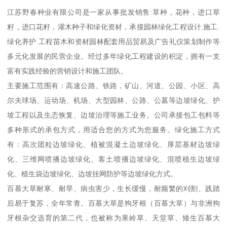
江苏野春种业有限公司是一家从事批发销售:草种，花种，进口草
籽，进口花籽，灌木种子和绿化资材，承接园林绿化工程设计.施工.
绿化养护.工程苗木和资材园林配套用品贸易及广告礼仪策划制作等
多元化发展的民营企业。经过多年绿化工程建设的积淀，拥有一支
富有实践经验的营销设计和施工团队。
主要施工范围有：高速公路、铁路，矿山、河道、公园、小区、高
尔夫球场、运动场、机场、大型园林、公路、公墓等边坡绿化、护
坡工程以及生态恢复、边坡治理等施工业务。公司承接包工包料等
多种形式的承包方式，用适合您的方式为您服务。绿化施工方式
有：高次团粒边坡绿化、植被混凝土边坡绿化、厚层基材边坡绿
化、三维网喷播边坡绿化、客土喷播边坡绿化、混喷植生边坡绿
化、植生袋边坡绿化、边坡挂网防护等边坡绿化方式。
百慕大草耐寒、耐旱、病虫害少，生长缓慢，耐频繁的刈割、践踏
后易于复苏，全年常青。百慕大草是狗牙根（百慕大草）与非洲狗
牙根杂交选育的第二代，也被称为果岭草、天堂草、矮生百慕大