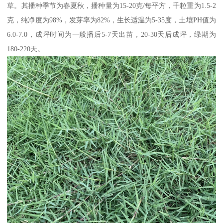
草。其播种季节为春夏秋，播种量为15-20克/每平方，千粒重为1.5-2
克，纯净度为98%，发芽率为82%，生长适温为5-35度，土壤PH值为
6.0-7.0，成坪时间为一般播后5-7天出苗，20-30天后成坪，绿期为
180-220天。