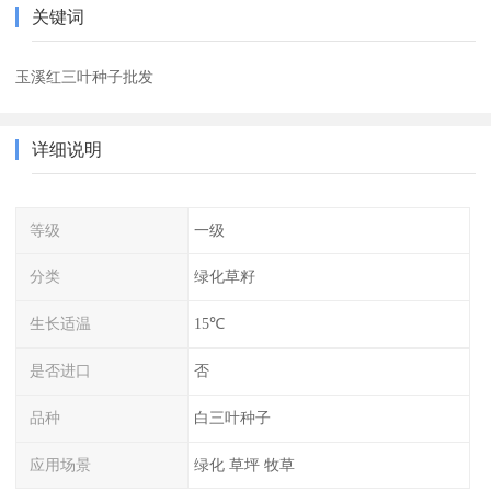
关键词
玉溪红三叶种子批发
详细说明
等级
一级
分类
绿化草籽
生长适温
15℃
是否进口
否
品种
白三叶种子
应用场景
绿化 草坪 牧草