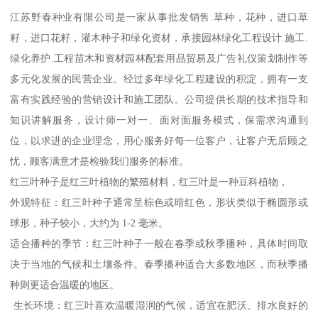
江苏野春种业有限公司是一家从事批发销售:草种，花种，进口草
籽，进口花籽，灌木种子和绿化资材，承接园林绿化工程设计.施工.
绿化养护.工程苗木和资材园林配套用品贸易及广告礼仪策划制作等
多元化发展的民营企业。经过多年绿化工程建设的积淀，拥有一支
富有实践经验的营销设计和施工团队。公司提供长期的技术指导和
知识讲解服务，设计师一对一、面对面服务模式，保需求沟通到
位，以求进的企业理念，用心服务好每一位客户，让客户无后顾之
忧，顾客满意才是检验我们服务的标准。
红三叶种子是红三叶植物的繁殖材料，红三叶是一种豆科植物，
外观特征：红三叶种子通常呈棕色或暗红色，形状类似于椭圆形或
球形，种子较小，大约为 1-2 毫米。
适合播种的季节：红三叶种子一般在春季或秋季播种，具体时间取
决于当地的气候和土壤条件。春季播种适合大多数地区，而秋季播
种则更适合温暖的地区。
生长环境：红三叶喜欢温暖湿润的气候，适宜在肥沃、排水良好的