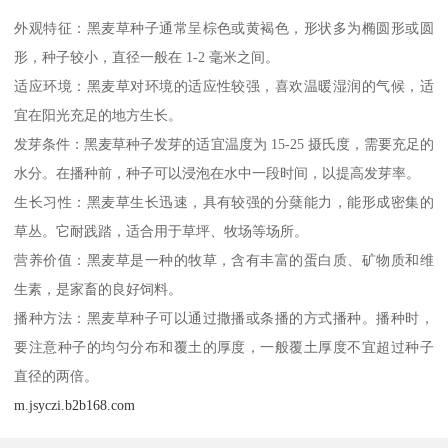
外观特征：黑麦草种子通常呈棕色或黄褐色，形状多为椭圆形或圆
形，种子较小，直径一般在 1-2 毫米之间。
适应环境：黑麦草对环境的适应性较强，喜欢温暖湿润的气候，适
宜在阳光充足的地方生长。
发芽条件：黑麦草种子发芽的适宜温度为 15-25 摄氏度，需要充足的
水分。在播种前，种子可以浸泡在水中一段时间，以提高发芽率。
生长习性：黑麦草生长迅速，具有较强的分蘖能力，能形成密集的
草丛。它耐践踏，适合用于草坪、牧场等场所。
营养价值：黑麦草是一种的牧草，含有丰富的蛋白质、矿物质和维
生素，是家畜的良好饲料。
播种方法：黑麦草种子可以通过撒播或条播的方式播种。播种时，
要注意种子的均匀分布和覆土的厚度，一般覆土厚度不宜超过种子
直径的两倍。
m.jsyczi.b2b168.com