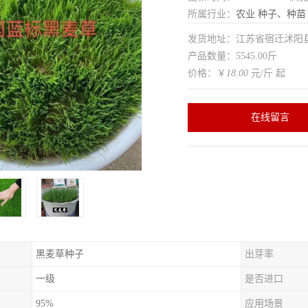
所属行业：
农业
种子、种苗
发货地址：江苏省宿迁沭
产品数量：5545.00斤
价格：￥
18.00
元/斤 起
在线留言
黑麦草种子
出芽率
一级
是否进口
95%
应用场景