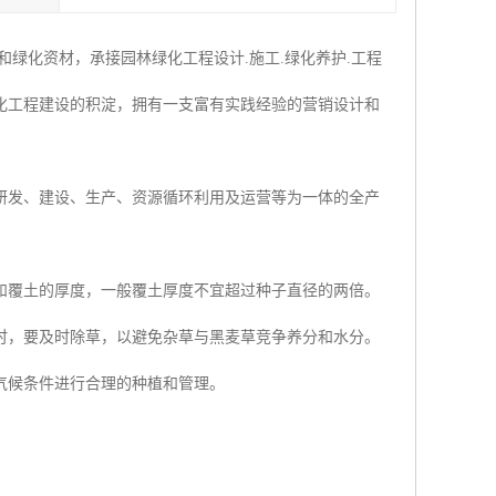
绿化资材，承接园林绿化工程设计.施工.绿化养护.工程
化工程建设的积淀，拥有一支富有实践经验的营销设计和
研发、建设、生产、资源循环利用及运营等为一体的全产
和覆土的厚度，一般覆土厚度不宜超过种子直径的两倍。
时，要及时除草，以避免杂草与黑麦草竞争养分和水分。
气候条件进行合理的种植和管理。