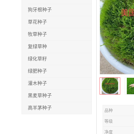
狗牙根种子
草花种子
牧草种子
复绿草种
绿化草籽
绿肥种子
灌木种子
黑麦草种子
高羊茅种子
品种
早熟禾种子
等级
剪股颖种子
净度