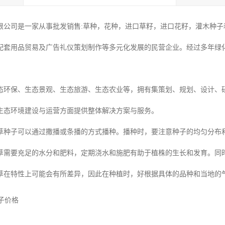
限公司是一家从事批发销售:草种，花种，进口草籽，进口花籽，灌木种子和
配套用品贸易及广告礼仪策划制作等多元化发展的民营企业。经过多年绿
态环保、生态景观、生态旅游、生态农业等，拥有集策划、规划、设计、
生态环境建设与运营方面提供整体解决方案与服务。
草种子可以通过撒播或条播的方式播种。播种时，要注意种子的均匀分布
草需要充足的水分和肥料，定期浇水和施肥有助于植株的生长和发育。同
草在特性上可能会有所差异，因此在种植时，好根据具体的品种和当地的