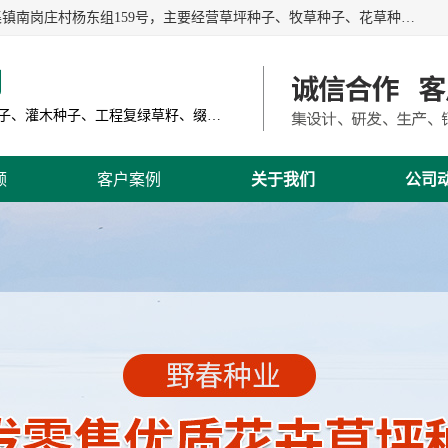
江苏野春种业有限公司是一家种子批发企业，位于沭阳县刘集镇南岗庄村杨东组159号，主要经营草坪种子、牧草种子、花草种子、复绿草种、绿化草籽、护坡草籽、绿肥种子、灌木种子、黑麦草种子、高羊茅种子、早熟禾种子、狗牙根种子、剪股颖种子等。
司
主营产品: 进口草坪种子、草花种子、牧草种子、灌木种子、工程复绿草籽、缀花组合种子
频
客户案例
关于我们
公司