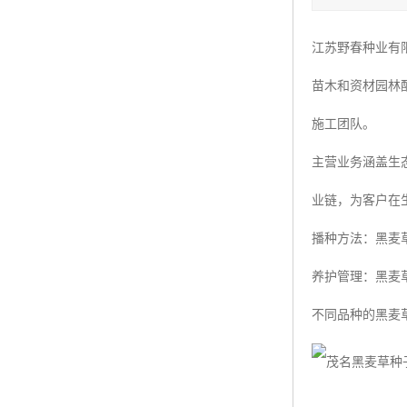
四季青种子
江苏野春种业有
红三叶种子
苗木和资材园林
白三叶种子
施工团队。
百慕大种子
主营业务涵盖生
业链，为客户在
播种方法：黑麦
养护管理：黑麦
不同品种的黑麦