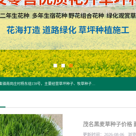
江苏野春种业有限公司是一家种子批发企业，位于沭阳县刘集镇南岗庄村杨东组159号，主要经营草坪种子、牧草种子、花草种子、复绿草种、绿化草籽、护坡草籽、绿肥种子、灌木种子、黑麦草种子、高羊茅种子、早熟禾种子、狗牙根种子、剪股颖种子等。
茂名黑麦草种子价格 
更新时间：2026-08-06 浏