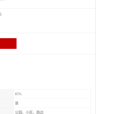
阳县
85%
是
公园、小区、路边