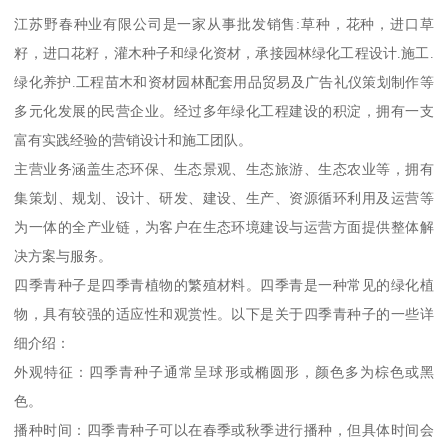
江苏野春种业有限公司是一家从事批发销售:草种，花种，进口草
籽，进口花籽，灌木种子和绿化资材，承接园林绿化工程设计.施工.
绿化养护.工程苗木和资材园林配套用品贸易及广告礼仪策划制作等
多元化发展的民营企业。经过多年绿化工程建设的积淀，拥有一支
富有实践经验的营销设计和施工团队。
主营业务涵盖生态环保、生态景观、生态旅游、生态农业等，拥有
集策划、规划、设计、研发、建设、生产、资源循环利用及运营等
为一体的全产业链，为客户在生态环境建设与运营方面提供整体解
决方案与服务。
四季青种子是四季青植物的繁殖材料。四季青是一种常见的绿化植
物，具有较强的适应性和观赏性。以下是关于四季青种子的一些详
细介绍：
外观特征：四季青种子通常呈球形或椭圆形，颜色多为棕色或黑
色。
播种时间：四季青种子可以在春季或秋季进行播种，但具体时间会