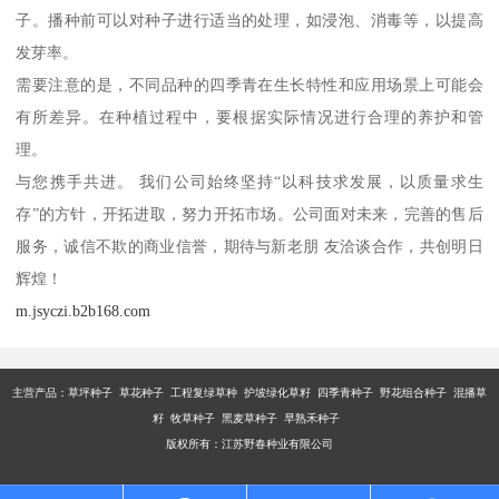
子。播种前可以对种子进行适当的处理，如浸泡、消毒等，以提高
发芽率。
需要注意的是，不同品种的四季青在生长特性和应用场景上可能会
有所差异。在种植过程中，要根据实际情况进行合理的养护和管
理。
与您携手共进。 我们公司始终坚持“以科技求发展，以质量求生
存”的方针，开拓进取，努力开拓市场。公司面对未来，完善的售后
服务，诚信不欺的商业信誉，期待与新老朋 友洽谈合作，共创明日
辉煌！
m.jsyczi.b2b168.com
主营产品：
草坪种子 草花种子 工程复绿草种 护坡绿化草籽 四季青种子 野花组合种子 混播草
籽 牧草种子 黑麦草种子 早熟禾种子
版权所有：江苏野春种业有限公司