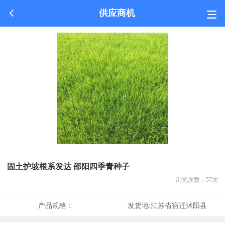
供应商机
固土护坡根系发达 邵阳四季青种子
浏览次数：
57
次
产品规格：
发货地:
江苏省宿迁沭阳县