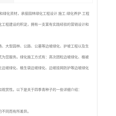
绿化资材，承接园林绿化工程设计.施工.绿化养护.工程
化工程建设的积淀，拥有一支富有实践经验的营销设计和
场、大型园林、公路、公墓等边坡绿化、护坡工程以及生
式为您服务。绿化施工方式有：高次团粒边坡绿化、植被
生边坡绿化、植生袋边坡绿化、边坡挂网防护等边坡绿化
和观赏性。以下是关于四季青种子的一些详细介绍：
的不同而有所差异。