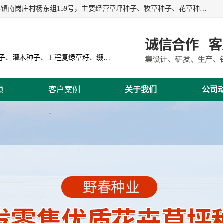
江苏野春种业有限公司是一家种子批发企业，位于沭阳县刘集镇南岗庄村杨东组159号，主要经营草坪种子、牧草种子、花草种子、复绿草种、绿化草籽、护坡草籽、绿肥种子、灌木种子、黑麦草种子、高羊茅种子、早熟禾种子、狗牙根种子、剪股颖种子等。
司
主营产品: 进口草坪种子、草花种子、牧草种子、灌木种子、工程复绿草籽、缀花组合种子
频
客户案例
关于我们
公司