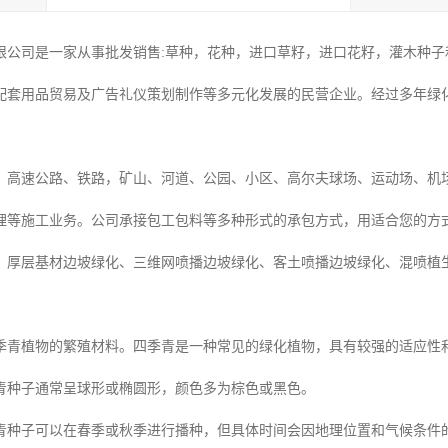
限公司是一家从事批发销售:草种，花种，进口草籽，进口花籽，灌木种子和
配套用品贸易及广告礼仪策划制作等多元化发展的民营企业。经过多年绿
：高速公路、铁路，矿山、河道、公园、小区、高尔夫球场、运动场、机
理等施工业务。公司承接包工包料等多种形式的承包方式，用适合您的方
、厚层基材边坡绿化、三维网喷播边坡绿化、客土喷播边坡绿化、混喷植
季青植物的繁殖材料。四季青是一种常见的绿化植物，具有较强的适应性
青种子通常呈球形或椭圆形，颜色多为棕色或黑色。
青种子可以在春季或秋季进行播种，但具体时间会因地理位置和气候条件