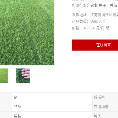
所属行业：
农业
种子、种苗
发货地址：江苏省宿迁沭
产品数量：5666.00斤
价格：￥
25.00
元/斤 起
在线留言
是
成活率
95％
应用场景
袋装
种类