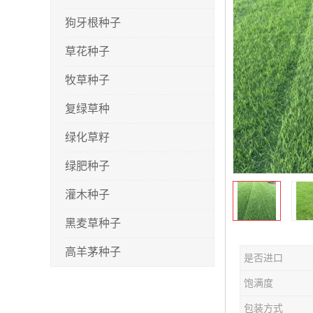
狗牙根种子
草花种子
牧草种子
复绿草种
绿化草籽
绿肥种子
灌木种子
黑麦草种子
高羊茅种子
是否进口
早熟禾种子
饱满度
剪股颖种子
包装方式