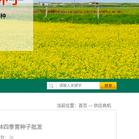
当前位置：
首页
->
供应商机
林四季青种子批发
览数：58