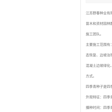
四季青种子
江苏野春种业有
红三叶种子
苗木和资材园林
白三叶种子
施工团队。
百慕大种子
主要施工范围有
态恢复、边坡治
混凝土边坡绿化
方式。
四季青种子是四
外观特征：四季
播种时间：四季