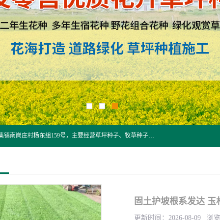
江苏野春种业有限公司是一家种子批发企业，位于沭阳县刘集镇南岗庄村杨东组159号，主要经营草坪种子、牧草种子、花草种子、复绿草种、绿化草籽、护坡草籽、绿肥种子、灌木种子、黑麦草种子、高羊茅种子、早熟禾种子、狗牙根种子、剪股颖种子等。
固土护坡根系发达 玉
更新时间：2026-08-09 浏