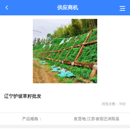
供应商机
辽宁护坡草籽批发
浏览次数：
59
次
产品规格：
发货地:
江苏省宿迁沭阳县