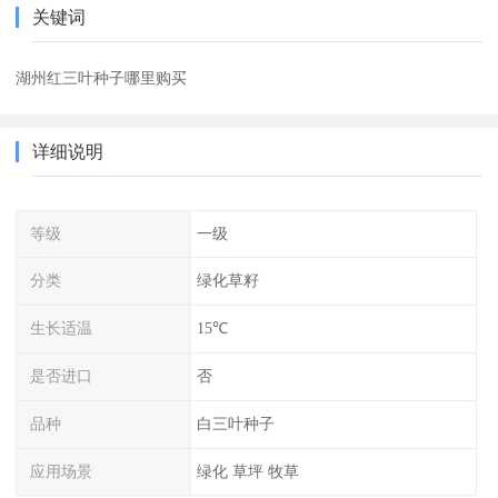
关键词
湖州红三叶种子哪里购买
详细说明
等级
一级
分类
绿化草籽
生长适温
15℃
是否进口
否
品种
白三叶种子
应用场景
绿化 草坪 牧草