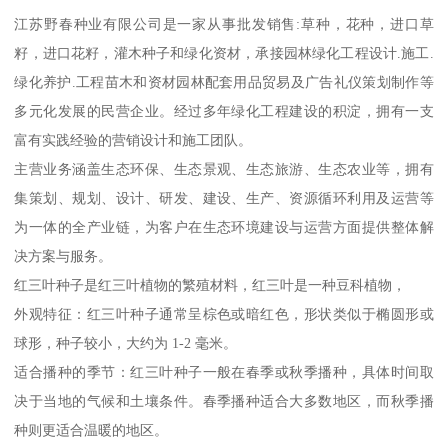
江苏野春种业有限公司是一家从事批发销售:草种，花种，进口草
籽，进口花籽，灌木种子和绿化资材，承接园林绿化工程设计.施工.
绿化养护.工程苗木和资材园林配套用品贸易及广告礼仪策划制作等
多元化发展的民营企业。经过多年绿化工程建设的积淀，拥有一支
富有实践经验的营销设计和施工团队。
主营业务涵盖生态环保、生态景观、生态旅游、生态农业等，拥有
集策划、规划、设计、研发、建设、生产、资源循环利用及运营等
为一体的全产业链，为客户在生态环境建设与运营方面提供整体解
决方案与服务。
红三叶种子是红三叶植物的繁殖材料，红三叶是一种豆科植物，
外观特征：红三叶种子通常呈棕色或暗红色，形状类似于椭圆形或
球形，种子较小，大约为 1-2 毫米。
适合播种的季节：红三叶种子一般在春季或秋季播种，具体时间取
决于当地的气候和土壤条件。春季播种适合大多数地区，而秋季播
种则更适合温暖的地区。