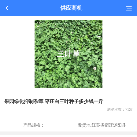
供应商机
果园绿化抑制杂草 枣庄白三叶种子多少钱一斤
浏览次数：
71
次
产品规格：
发货地:
江苏省宿迁沭阳县