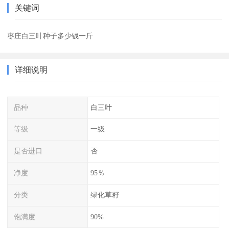
关键词
枣庄白三叶种子多少钱一斤
详细说明
品种
白三叶
等级
一级
是否进口
否
净度
95％
分类
绿化草籽
饱满度
90%