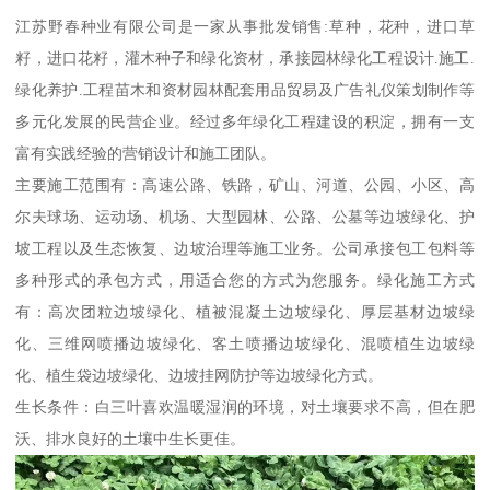
江苏野春种业有限公司是一家从事批发销售:草种，花种，进口草
籽，进口花籽，灌木种子和绿化资材，承接园林绿化工程设计.施工.
绿化养护.工程苗木和资材园林配套用品贸易及广告礼仪策划制作等
多元化发展的民营企业。经过多年绿化工程建设的积淀，拥有一支
富有实践经验的营销设计和施工团队。
主要施工范围有：高速公路、铁路，矿山、河道、公园、小区、高
尔夫球场、运动场、机场、大型园林、公路、公墓等边坡绿化、护
坡工程以及生态恢复、边坡治理等施工业务。公司承接包工包料等
多种形式的承包方式，用适合您的方式为您服务。绿化施工方式
有：高次团粒边坡绿化、植被混凝土边坡绿化、厚层基材边坡绿
化、三维网喷播边坡绿化、客土喷播边坡绿化、混喷植生边坡绿
化、植生袋边坡绿化、边坡挂网防护等边坡绿化方式。
生长条件：白三叶喜欢温暖湿润的环境，对土壤要求不高，但在肥
沃、排水良好的土壤中生长更佳。