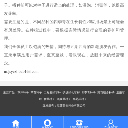
子。播种前可以对种子进行适当的处理，如浸泡、消毒等，以提高
发芽率。
需要注意的是，不同品种的四季青在生长特性和应用场景上可能会
有所差异。在种植过程中，要根据实际情况进行合理的养护和管
理。
我们全体员工以饱满的热情，期待与五湖四海的新老朋友合作。一
直秉承满足用户需求，至真至诚，着眼现在，放眼未来的经营理
念。
m.jsyczi.b2b168.com
主营产品：
草坪种子 草花种子 工程复绿草种 护坡绿化草籽 四季青种子 野花组合种子 混播草
籽 牧草种子 黑麦草种子 早熟禾种子
版权所有：江苏野春种业有限公司
首页
在线QQ
15850988285
在线留言