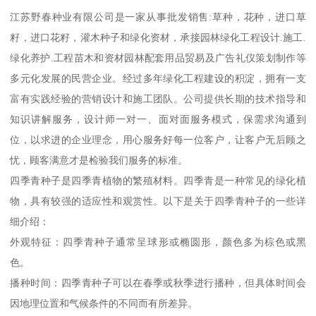
江苏野春种业有限公司是一家从事批发销售:草种，花种，进口草
籽，进口花籽，灌木种子和绿化资材，承接园林绿化工程设计.施工.
绿化养护.工程苗木和资材园林配套用品贸易及广告礼仪策划制作等
多元化发展的民营企业。经过多年绿化工程建设的积淀，拥有一支
富有实践经验的营销设计和施工团队。公司提供长期的技术指导和
知识讲解服务，设计师一对一、面对面服务模式，保需求沟通到
位，以求进的企业理念，用心服务好每一位客户，让客户无后顾之
忧，顾客满意才是检验我们服务的标准。
四季青种子是四季青植物的繁殖材料。四季青是一种常见的绿化植
物，具有较强的适应性和观赏性。以下是关于四季青种子的一些详
细介绍：
外观特征：四季青种子通常呈球形或椭圆形，颜色多为棕色或黑
色。
播种时间：四季青种子可以在春季或秋季进行播种，但具体时间会
因地理位置和气候条件的不同而有所差异。