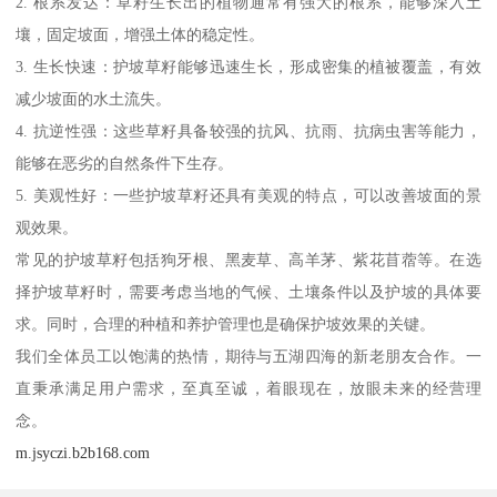
2. 根系发达：草籽生长出的植物通常有强大的根系，能够深入土
壤，固定坡面，增强土体的稳定性。
3. 生长快速：护坡草籽能够迅速生长，形成密集的植被覆盖，有效
减少坡面的水土流失。
4. 抗逆性强：这些草籽具备较强的抗风、抗雨、抗病虫害等能力，
能够在恶劣的自然条件下生存。
5. 美观性好：一些护坡草籽还具有美观的特点，可以改善坡面的景
观效果。
常见的护坡草籽包括狗牙根、黑麦草、高羊茅、紫花苜蓿等。在选
择护坡草籽时，需要考虑当地的气候、土壤条件以及护坡的具体要
求。同时，合理的种植和养护管理也是确保护坡效果的关键。
我们全体员工以饱满的热情，期待与五湖四海的新老朋友合作。一
直秉承满足用户需求，至真至诚，着眼现在，放眼未来的经营理
念。
m.jsyczi.b2b168.com