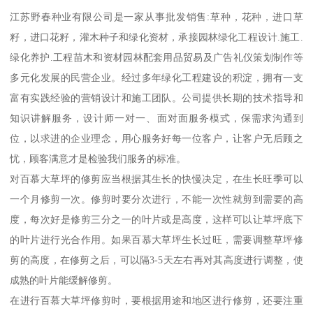
江苏野春种业有限公司是一家从事批发销售:草种，花种，进口草
籽，进口花籽，灌木种子和绿化资材，承接园林绿化工程设计.施工.
绿化养护.工程苗木和资材园林配套用品贸易及广告礼仪策划制作等
多元化发展的民营企业。经过多年绿化工程建设的积淀，拥有一支
富有实践经验的营销设计和施工团队。公司提供长期的技术指导和
知识讲解服务，设计师一对一、面对面服务模式，保需求沟通到
位，以求进的企业理念，用心服务好每一位客户，让客户无后顾之
忧，顾客满意才是检验我们服务的标准。
对百慕大草坪的修剪应当根据其生长的快慢决定，在生长旺季可以
一个月修剪一次。修剪时要分次进行，不能一次性就剪到需要的高
度，每次好是修剪三分之一的叶片或是高度，这样可以让草坪底下
的叶片进行光合作用。如果百慕大草坪生长过旺，需要调整草坪修
剪的高度，在修剪之后，可以隔3-5天左右再对其高度进行调整，使
成熟的叶片能缓解修剪。
在进行百慕大草坪修剪时，要根据用途和地区进行修剪，还要注重