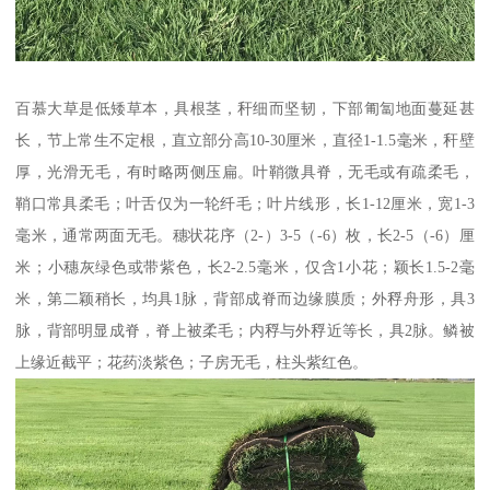
百慕大草是低矮草本，具根茎，秆细而坚韧，下部匍匐地面蔓延甚
长，节上常生不定根，直立部分高10-30厘米，直径1-1.5毫米，秆壁
厚，光滑无毛，有时略两侧压扁。叶鞘微具脊，无毛或有疏柔毛，
鞘口常具柔毛；叶舌仅为一轮纤毛；叶片线形，长1-12厘米，宽1-3
毫米，通常两面无毛。穗状花序（2-）3-5（-6）枚，长2-5（-6）厘
米；小穗灰绿色或带紫色，长2-2.5毫米，仅含1小花；颖长1.5-2毫
米，第二颖稍长，均具1脉，背部成脊而边缘膜质；外稃舟形，具3
脉，背部明显成脊，脊上被柔毛；内稃与外稃近等长，具2脉。鳞被
上缘近截平；花药淡紫色；子房无毛，柱头紫红色。