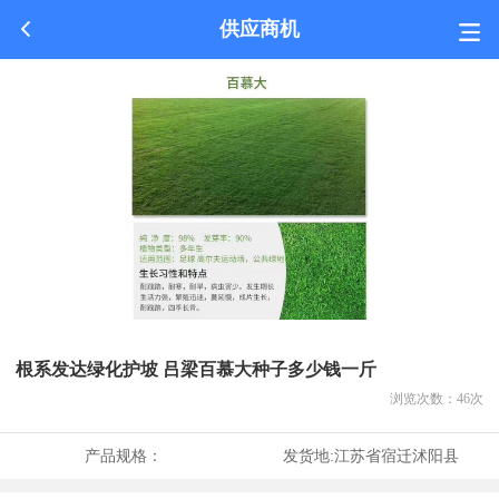
供应商机
根系发达绿化护坡 吕梁百慕大种子多少钱一斤
浏览次数：
46
次
产品规格：
发货地:
江苏省宿迁沭阳县