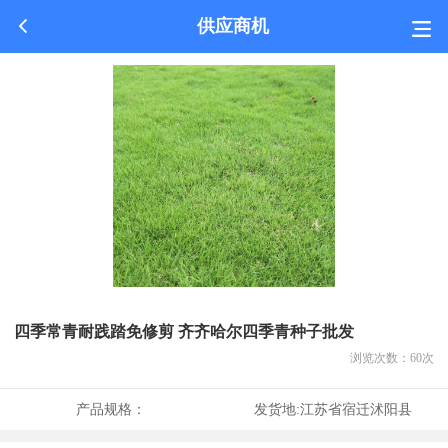
供应商机
四季常青耐践踏免修剪 齐齐哈尔四季青种子批发
浏览次数：
60
次
产品规格：
发货地:
江苏省宿迁沭阳县