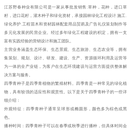
江苏野春种业有限公司是一家从事批发销售:草种，花种，进口草
籽，进口花籽，灌木种子和绿化资材，承接园林绿化工程设计.施工.
绿化养护.工程苗木和资材园林配套用品贸易及广告礼仪策划制作等
多元化发展的民营企业。经过多年绿化工程建设的积淀，拥有一支
富有实践经验的营销设计和施工团队。
主营业务涵盖生态环保、生态景观、生态旅游、生态农业等，拥有
集策划、规划、设计、研发、建设、生产、资源循环利用及运营等
为一体的全产业链，为客户在生态环境建设与运营方面提供整体解
决方案与服务。
四季青种子是四季青植物的繁殖材料。四季青是一种常见的绿化植
物，具有较强的适应性和观赏性。以下是关于四季青种子的一些详
细介绍：
外观特征：四季青种子通常呈球形或椭圆形，颜色多为棕色或黑
色。
播种时间：四季青种子可以在春季或秋季进行播种，但具体时间会