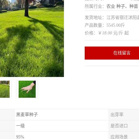
所属行业：
农业
种子、种苗
发货地址：江苏省宿迁沭
产品数量：5545.00斤
价格：￥
18.00
元/斤 起
在线留言
黑麦草种子
出芽率
一级
是否进口
95%
应用场景