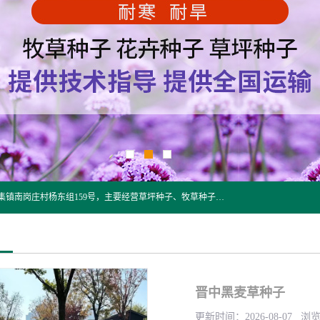
江苏野春种业有限公司是一家种子批发企业，位于沭阳县刘集镇南岗庄村杨东组159号，主要经营草坪种子、牧草种子、花草种子、复绿草种、绿化草籽、护坡草籽、绿肥种子、灌木种子、黑麦草种子、高羊茅种子、早熟禾种子、狗牙根种子、剪股颖种子等。
晋中黑麦草种子
更新时间：2026-08-07 浏