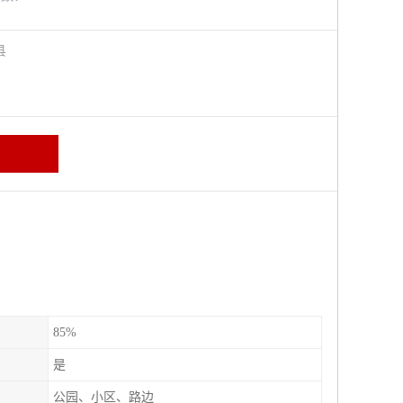
阳县
85%
是
公园、小区、路边