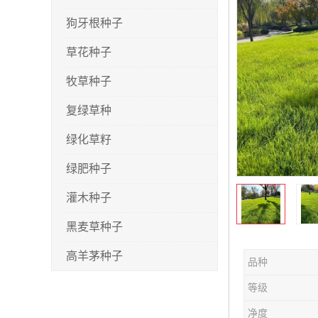
狗牙根种子
草花种子
牧草种子
复绿草种
绿化草籽
绿肥种子
灌木种子
黑麦草种子
高羊茅种子
品种
早熟禾种子
等级
剪股颖种子
净度