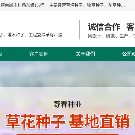
江苏野春种业有限公司是一家种子批发企业，位于沭阳县刘集镇南岗庄村杨东组159号，主要经营草坪种子、牧草种子、花草种子、复绿草种、绿化草籽、护坡草籽、绿肥种子、灌木种子、黑麦草种子、高羊茅种子、早熟禾种子、狗牙根种子、剪股颖种子等。
司
主营产品: 进口草坪种子、草花种子、牧草种子、灌木种子、工程复绿草籽、缀花组合种子
频
客户案例
关于我们
公司