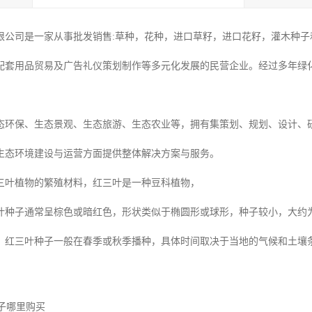
限公司是一家从事批发销售:草种，花种，进口草籽，进口花籽，灌木种子和
配套用品贸易及广告礼仪策划制作等多元化发展的民营企业。经过多年绿
态环保、生态景观、生态旅游、生态农业等，拥有集策划、规划、设计、
生态环境建设与运营方面提供整体解决方案与服务。
三叶植物的繁殖材料，红三叶是一种豆科植物，
种子通常呈棕色或暗红色，形状类似于椭圆形或球形，种子较小，大约为 1
：红三叶种子一般在春季或秋季播种，具体时间取决于当地的气候和土壤