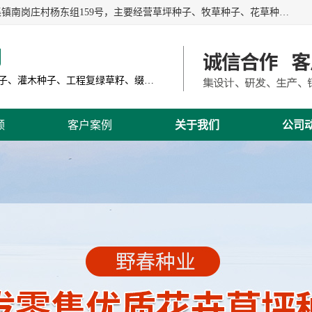
江苏野春种业有限公司是一家种子批发企业，位于沭阳县刘集镇南岗庄村杨东组159号，主要经营草坪种子、牧草种子、花草种子、复绿草种、绿化草籽、护坡草籽、绿肥种子、灌木种子、黑麦草种子、高羊茅种子、早熟禾种子、狗牙根种子、剪股颖种子等。
司
主营产品: 进口草坪种子、草花种子、牧草种子、灌木种子、工程复绿草籽、缀花组合种子
频
客户案例
关于我们
公司