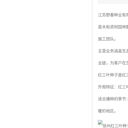
四季青种子
江苏野春种业有
红三叶种子
苗木和资材园林
白三叶种子
施工团队。
百慕大种子
主营业务涵盖生
业链，为客户在
红三叶种子是红
外观特征：红三叶
适合播种的季节
暖的地区。