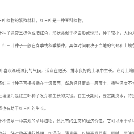
三叶植物的繁殖材料，红三叶是一种豆科植物，
种子通常呈棕色或暗红色，形状类似于椭圆形或球形，种子较小，大约为 1
：红三叶种子一般在春季或秋季播种，具体时间取决于当地的气候和土壤
叶喜欢温暖湿润的气候，适宜在肥沃、排水良好的土壤中生长。它对土壤
将红三叶种子直接撒播在土壤表面，然后轻轻覆盖一层薄土。播种深度不宜过
土壤湿润是红三叶种子发芽和生长的关键。在生长期间，要定期浇水，特
草也有助于红三叶的生长。
叶不仅是一种美观的草坪植物，还具有的生态和经济价值。它可以用于草
种前，好对种子进行处理，如浸泡、消毒等，以提高发芽率。同时，要注