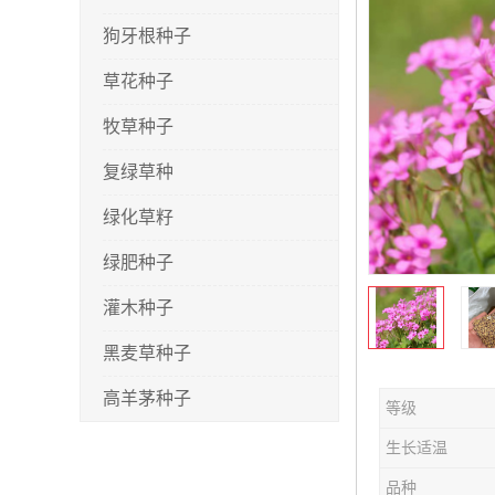
狗牙根种子
草花种子
牧草种子
复绿草种
绿化草籽
绿肥种子
灌木种子
黑麦草种子
高羊茅种子
等级
早熟禾种子
生长适温
剪股颖种子
品种