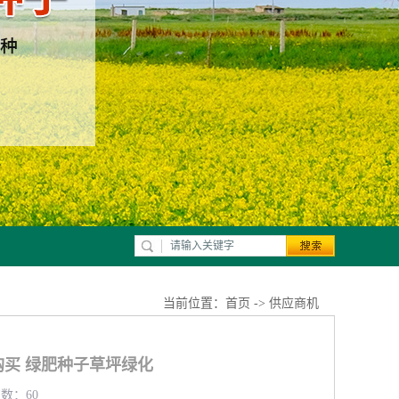
当前位置：
首页
->
供应商机
买 绿肥种子草坪绿化
览数：60