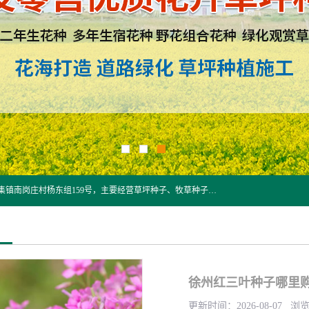
江苏野春种业有限公司是一家种子批发企业，位于沭阳县刘集镇南岗庄村杨东组159号，主要经营草坪种子、牧草种子、花草种子、复绿草种、绿化草籽、护坡草籽、绿肥种子、灌木种子、黑麦草种子、高羊茅种子、早熟禾种子、狗牙根种子、剪股颖种子等。
徐州红三叶种子哪里购
更新时间：2026-08-07 浏