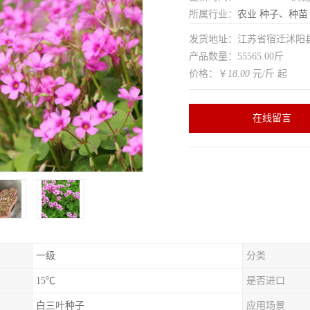
所属行业：
农业
种子、种苗
发货地址：江苏省宿迁沭
产品数量：55565.00斤
价格：￥
18.00
元/斤 起
在线留言
一级
分类
15℃
是否进口
白三叶种子
应用场景