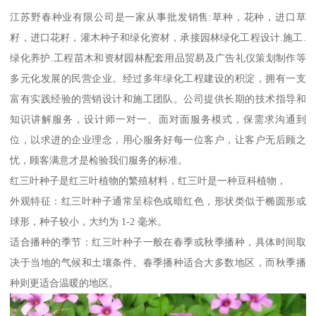
江苏野春种业有限公司是一家从事批发销售:草种，花种，进口草
籽，进口花籽，灌木种子和绿化资材，承接园林绿化工程设计.施工.
绿化养护.工程苗木和资材园林配套用品贸易及广告礼仪策划制作等
多元化发展的民营企业。经过多年绿化工程建设的积淀，拥有一支
富有实践经验的营销设计和施工团队。公司提供长期的技术指导和
知识讲解服务，设计师一对一、面对面服务模式，保需求沟通到
位，以求进的企业理念，用心服务好每一位客户，让客户无后顾之
忧，顾客满意才是检验我们服务的标准。
红三叶种子是红三叶植物的繁殖材料，红三叶是一种豆科植物，
外观特征：红三叶种子通常呈棕色或暗红色，形状类似于椭圆形或
球形，种子较小，大约为 1-2 毫米。
适合播种的季节：红三叶种子一般在春季或秋季播种，具体时间取
决于当地的气候和土壤条件。春季播种适合大多数地区，而秋季播
种则更适合温暖的地区。