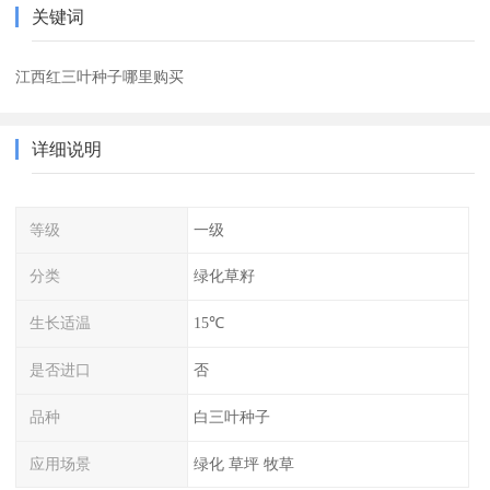
关键词
江西红三叶种子哪里购买
详细说明
等级
一级
分类
绿化草籽
生长适温
15℃
是否进口
否
品种
白三叶种子
应用场景
绿化 草坪 牧草