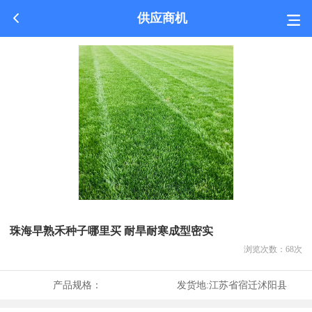
供应商机
珠海早熟禾种子哪里买 耐旱耐寒成型密实
浏览次数：
68
次
产品规格：
发货地:
江苏省宿迁沭阳县