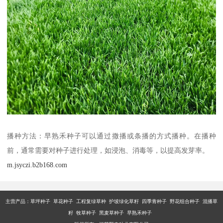
播种方法：早熟禾种子可以通过撒播或条播的方式播种。在播种
前，通常需要对种子进行处理，如浸泡、消毒等，以提高发芽率。
m.jsyczi.b2b168.com
主营产品：
草坪种子 草花种子 工程复绿草种 护坡绿化草籽 四季青种子 野花组合种子 混播草
籽 牧草种子 黑麦草种子 早熟禾种子