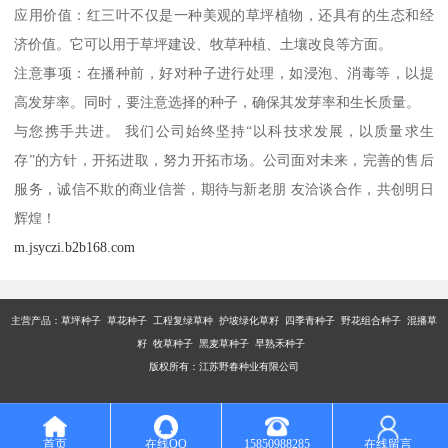
应用价值：红三叶不仅是一种美观的草坪植物，还具有的生态和经
济价值。它可以用于草坪建设、牧草种植、土壤改良等方面。
注意事项：在播种前，好对种子进行处理，如浸泡、消毒等，以提
高发芽率。同时，要注意选择的种子，确保其发芽率和生长质量。
与您携手共进。 我们公司始终坚持“以科技求发展，以质量求生
存”的方针，开拓进取，努力开拓市场。公司面对未来，完善的售后
服务，诚信不欺的商业信誉，期待与新老朋 友洽谈合作，共创明日
辉煌！
m.jsyczi.b2b168.com
主营产品：
草坪种子 草花种子 工程复绿草种 护坡绿化草籽 四季青种子 野花组合种子 混播草
籽 牧草种子 黑麦草种子 早熟禾种子
版权所有：江苏野春种业有限公司
首页
在线QQ
15850988285
在线留言