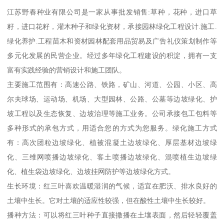
江苏野春种业有限公司是一家从事批发销售:草种，花种，进口草
籽，进口花籽，灌木种子和绿化资材，承接园林绿化工程设计.施工.
绿化养护.工程苗木和资材园林配套用品贸易及广告礼仪策划制作等
多元化发展的民营企业。经过多年绿化工程建设的积淀，拥有一支
富有实践经验的营销设计和施工团队。
主要施工范围有：高速公路、铁路，矿山、河道、公园、小区、高
尔夫球场、运动场、机场、大型园林、公路、公墓等边坡绿化、护
坡工程以及生态恢复、边坡治理等施工业务。公司承接包工包料等
多种形式的承包方式，用适合您的方式为您服务。绿化施工方式
有：高次团粒边坡绿化、植被混凝土边坡绿化、厚层基材边坡绿
化、三维网喷播边坡绿化、客土喷播边坡绿化、混喷植生边坡绿
化、植生袋边坡绿化、边坡挂网防护等边坡绿化方式。
生长环境：红三叶喜欢温暖湿润的气候，适宜在肥沃、排水良好的
土壤中生长。它对土壤的适应性较强，但在酸性土壤中生长较好。
播种方法：可以将红三叶种子直接撒播在土壤表面，然后轻轻覆盖