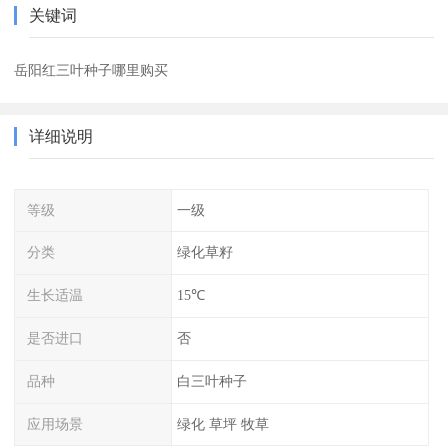
关键词
岳阳红三叶种子哪里购买
详细说明
等级
一级
分类
绿化草籽
生长适温
15℃
是否进口
否
品种
白三叶种子
应用场景
绿化 草坪 牧草