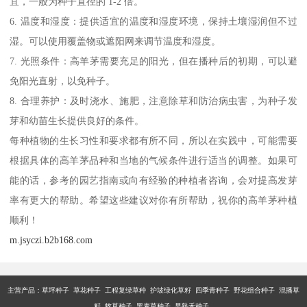
宜，一般为种子直径的 1-2 倍。
6. 温度和湿度：提供适宜的温度和湿度环境，保持土壤湿润但不过
湿。可以使用覆盖物或遮阳网来调节温度和湿度。
7. 光照条件：高羊茅需要充足的阳光，但在播种后的初期，可以避
免阳光直射，以免种子。
8. 合理养护：及时浇水、施肥，注意除草和防治病虫害，为种子发
芽和幼苗生长提供良好的条件。
每种植物的生长习性和要求都有所不同，所以在实践中，可能需要
根据具体的高羊茅品种和当地的气候条件进行适当的调整。如果可
能的话，参考的园艺指南或向有经验的种植者咨询，会对提高发芽
率有更大的帮助。希望这些建议对你有所帮助，祝你的高羊茅种植
顺利！
m.jsyczi.b2b168.com
主营产品：
草坪种子 草花种子 工程复绿草种 护坡绿化草籽 四季青种子 野花组合种子 混播草
籽 牧草种子 黑麦草种子 早熟禾种子