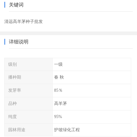
关键词
清远高羊茅种子批发
详细说明
级别
一级
播种期
春 秋
发芽率
85％
品种
高羊茅
纯度
95%
园林用途
护坡绿化工程