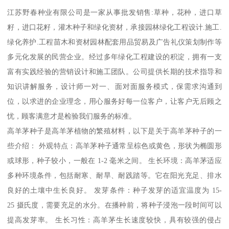
江苏野春种业有限公司是一家从事批发销售:草种，花种，进口草
籽，进口花籽，灌木种子和绿化资材，承接园林绿化工程设计.施工.
绿化养护.工程苗木和资材园林配套用品贸易及广告礼仪策划制作等
多元化发展的民营企业。经过多年绿化工程建设的积淀，拥有一支
富有实践经验的营销设计和施工团队。公司提供长期的技术指导和
知识讲解服务，设计师一对一、面对面服务模式，保需求沟通到
位，以求进的企业理念，用心服务好每一位客户，让客户无后顾之
忧，顾客满意才是检验我们服务的标准。
高羊茅种子是高羊茅植物的繁殖材料，以下是关于高羊茅种子的一
些介绍： 外观特点：高羊茅种子通常呈棕色或黄色，形状为椭圆形
或球形，种子较小，一般在 1-2 毫米之间。 生长环境：高羊茅适应
多种环境条件，包括耐寒、耐旱、耐践踏等。它在阳光充足、排水
良好的土壤中生长良好。 发芽条件：种子发芽的适宜温度为 15-
25 摄氏度，需要充足的水分。在播种前，将种子浸泡一段时间可以
提高发芽率。 生长习性：高羊茅生长速度较快，具有较强的侵占