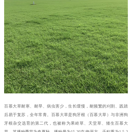
百慕大草耐寒、耐旱、病虫害少，生长缓慢，耐频繁的刈割、践踏
后易于复苏，全年常青。百慕大草是狗牙根（百慕大草）与非洲狗
牙根杂交选育的第二代，也被称为果岭草、天堂草、矮生百慕大
草。其播种季节为春夏秋，播种量为15-20克/每平方，千粒重为1.5-2