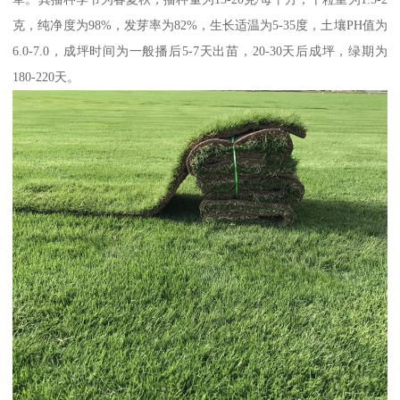
克，纯净度为98%，发芽率为82%，生长适温为5-35度，土壤PH值为
6.0-7.0，成坪时间为一般播后5-7天出苗，20-30天后成坪，绿期为
180-220天。