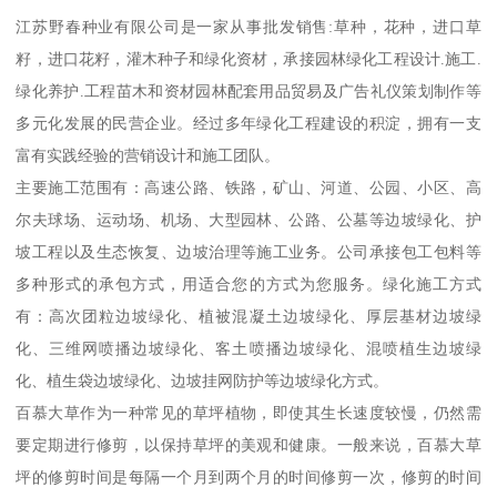
江苏野春种业有限公司是一家从事批发销售:草种，花种，进口草
籽，进口花籽，灌木种子和绿化资材，承接园林绿化工程设计.施工.
绿化养护.工程苗木和资材园林配套用品贸易及广告礼仪策划制作等
多元化发展的民营企业。经过多年绿化工程建设的积淀，拥有一支
富有实践经验的营销设计和施工团队。
主要施工范围有：高速公路、铁路，矿山、河道、公园、小区、高
尔夫球场、运动场、机场、大型园林、公路、公墓等边坡绿化、护
坡工程以及生态恢复、边坡治理等施工业务。公司承接包工包料等
多种形式的承包方式，用适合您的方式为您服务。绿化施工方式
有：高次团粒边坡绿化、植被混凝土边坡绿化、厚层基材边坡绿
化、三维网喷播边坡绿化、客土喷播边坡绿化、混喷植生边坡绿
化、植生袋边坡绿化、边坡挂网防护等边坡绿化方式。
百慕大草作为一种常见的草坪植物，即使其生长速度较慢，仍然需
要定期进行修剪，以保持草坪的美观和健康。一般来说，百慕大草
坪的修剪时间是每隔一个月到两个月的时间修剪一次，修剪的时间