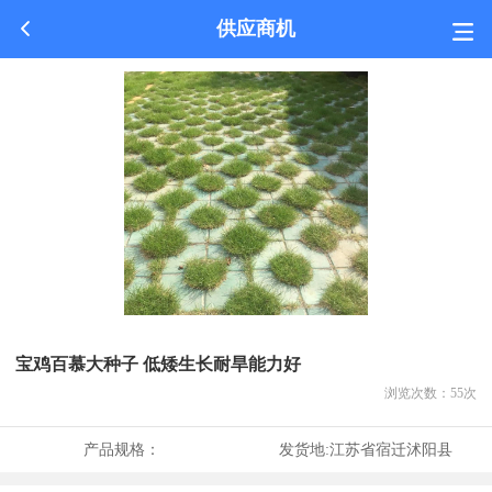
供应商机
宝鸡百慕大种子 低矮生长耐旱能力好
浏览次数：
55
次
产品规格：
发货地:
江苏省宿迁沭阳县