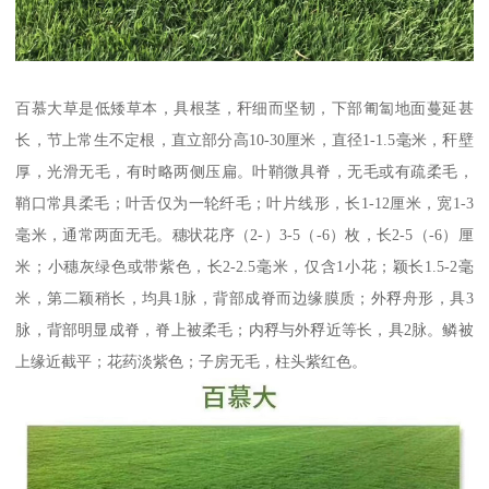
百慕大草是低矮草本，具根茎，秆细而坚韧，下部匍匐地面蔓延甚
长，节上常生不定根，直立部分高10-30厘米，直径1-1.5毫米，秆壁
厚，光滑无毛，有时略两侧压扁。叶鞘微具脊，无毛或有疏柔毛，
鞘口常具柔毛；叶舌仅为一轮纤毛；叶片线形，长1-12厘米，宽1-3
毫米，通常两面无毛。穗状花序（2-）3-5（-6）枚，长2-5（-6）厘
米；小穗灰绿色或带紫色，长2-2.5毫米，仅含1小花；颖长1.5-2毫
米，第二颖稍长，均具1脉，背部成脊而边缘膜质；外稃舟形，具3
脉，背部明显成脊，脊上被柔毛；内稃与外稃近等长，具2脉。鳞被
上缘近截平；花药淡紫色；子房无毛，柱头紫红色。