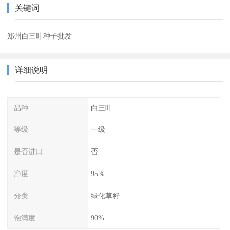
关键词
郑州白三叶种子批发
详细说明
品种
白三叶
等级
一级
是否进口
否
净度
95％
分类
绿化草籽
饱满度
90%