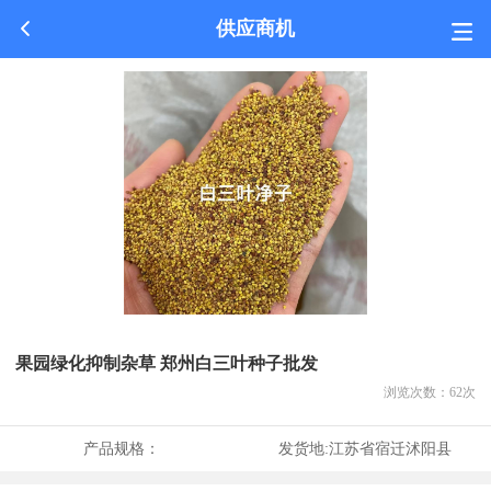
供应商机
果园绿化抑制杂草 郑州白三叶种子批发
浏览次数：
62
次
产品规格：
发货地:
江苏省宿迁沭阳县