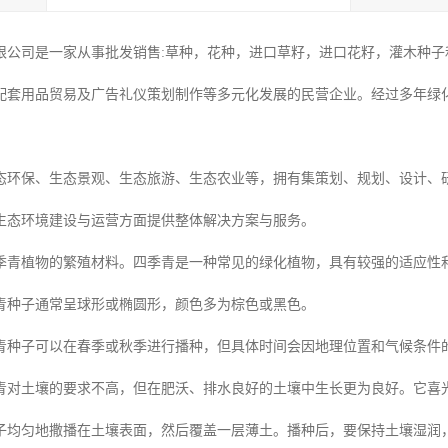
限公司是一家从事批发销售:草种，花种，进口草籽，进口花籽，灌木种子和
配套用品贸易及广告礼仪策划制作等多元化发展的民营企业。经过多年绿
态环保、生态景观、生态旅游、生态农业等，拥有集策划、规划、设计、
生态环境建设与运营方面提供整体解决方案与服务。
季青植物的繁殖材料。四季青是一种常见的绿化植物，具有较强的适应性
青种子通常呈球形或椭圆形，颜色多为棕色或黑色。
青种子可以在春季或秋季进行播种，但具体时间会因地理位置和气候条件
青对土壤的要求不高，但在肥沃、排水良好的土壤中生长更为良好。它喜
子均匀地撒播在土壤表面，然后覆盖一层薄土。播种后，要保持土壤湿润