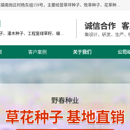
江苏野春种业有限公司是一家种子批发企业，位于沭阳县刘集镇南岗庄村杨东组159号，主要经营草坪种子、牧草种子、花草种子、复绿草种、绿化草籽、护坡草籽、绿肥种子、灌木种子、黑麦草种子、高羊茅种子、早熟禾种子、狗牙根种子、剪股颖种子等。
司
主营产品: 进口草坪种子、草花种子、牧草种子、灌木种子、工程复绿草籽、缀花组合种子
频
客户案例
关于我们
公司