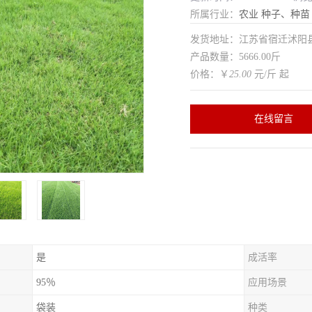
所属行业：
农业
种子、种苗
发货地址：江苏省宿迁沭
产品数量：5666.00斤
价格：￥
25.00
元/斤 起
在线留言
是
成活率
95％
应用场景
袋装
种类