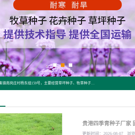
江苏野春种业有限公司是一家种子批发企业，位于沭阳县刘集镇南岗庄村杨东组159号，主要经营草坪种子、牧草种子、花草种子、复绿草种、绿化草籽、护坡草籽、绿肥种子、灌木种子、黑麦草种子、高羊茅种子、早熟禾种子、狗牙根种子、剪股颖种子等。
贵港四季青种子厂家 
更新时间：2026-08-07 浏