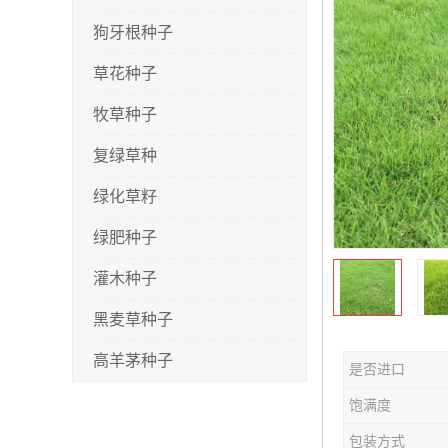
狗牙根种子
草花种子
牧草种子
复绿草种
绿化草籽
绿肥种子
灌木种子
黑麦草种子
高羊茅种子
是否进口
早熟禾种子
饱满度
剪股颖种子
包装方式