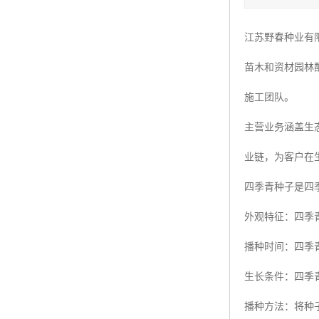
四季青种子
江苏野春种业有
红三叶种子
苗木和资材园林
白三叶种子
施工团队。
百慕大种子
主营业务涵盖生
业链，为客户在
四季青种子是四
外观特征：四季
播种时间：四季
生长条件：四季
播种方法：将种