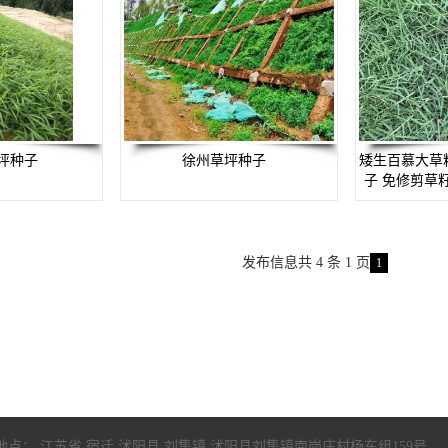
坪种子
徐州草坪种子
矮生百慕大草
子 免修剪草
发布信息共 4 条 1 页
1
地点： 江苏省 宿迁 沭阳县 刘集镇 沭阳县刘集镇南岗庄村杨东组159号