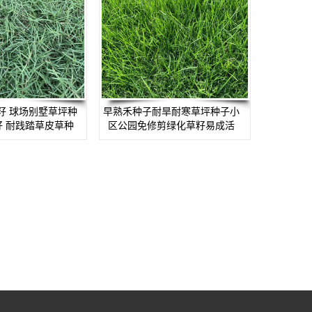
籽 球场别墅草坪种
早熟禾种子耐旱耐寒草坪种子小
籽 耐践踏草皮草种
区公园免修剪绿化草籽易成活