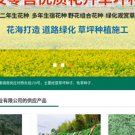
江苏野春种业有限公司是一家种子批发企业，位于沭阳县刘集镇南岗庄村杨东组159号，主要经营草坪种子、牧草种子、花草种子、复绿草种、绿化草籽、护坡草籽、绿肥种子、灌木种子、黑麦草种子、高羊茅种子、早熟禾种子、狗牙根种子、剪股颖种子等。
业有限公司的供应产品