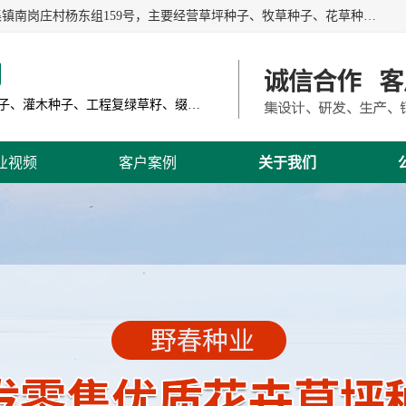
江苏野春种业有限公司是一家种子批发企业，位于沭阳县刘集镇南岗庄村杨东组159号，主要经营草坪种子、牧草种子、花草种子、复绿草种、绿化草籽、护坡草籽、绿肥种子、灌木种子、黑麦草种子、高羊茅种子、早熟禾种子、狗牙根种子、剪股颖种子等。
司
主营产品: 进口草坪种子、草花种子、牧草种子、灌木种子、工程复绿草籽、缀花组合种子
业视频
客户案例
关于我们