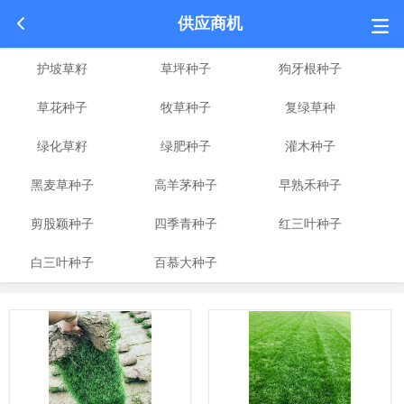
供应商机
护坡草籽
草坪种子
狗牙根种子
草花种子
牧草种子
复绿草种
绿化草籽
绿肥种子
灌木种子
黑麦草种子
高羊茅种子
早熟禾种子
剪股颖种子
四季青种子
红三叶种子
白三叶种子
百慕大种子