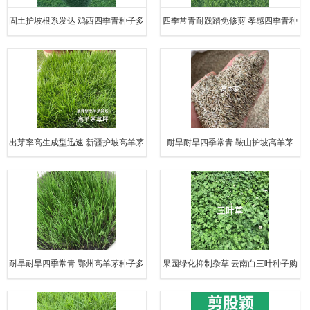
固土护坡根系发达 鸡西四季青种子多
四季常青耐践踏免修剪 孝感四季青种
少钱一斤
子厂家
出芽率高生成型迅速 新疆护坡高羊茅
耐旱耐旱四季常青 鞍山护坡高羊茅
哪里买
耐旱耐旱四季常青 鄂州高羊茅种子多
果园绿化抑制杂草 云南白三叶种子购
少钱一斤
买