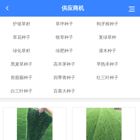
供应商机
护坡草籽
草坪种子
狗牙根种子
草花种子
牧草种子
复绿草种
绿化草籽
绿肥种子
灌木种子
黑麦草种子
高羊茅种子
早熟禾种子
剪股颖种子
四季青种子
红三叶种子
白三叶种子
百慕大种子