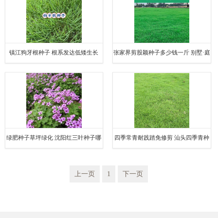
镇江狗牙根种子 根系发达低矮生长
张家界剪股颖种子多少钱一斤 别墅·庭
院绿化草籽
绿肥种子草坪绿化 沈阳红三叶种子哪
四季常青耐践踏免修剪 汕头四季青种
里购买
子多少钱一斤
上一页
1
下一页