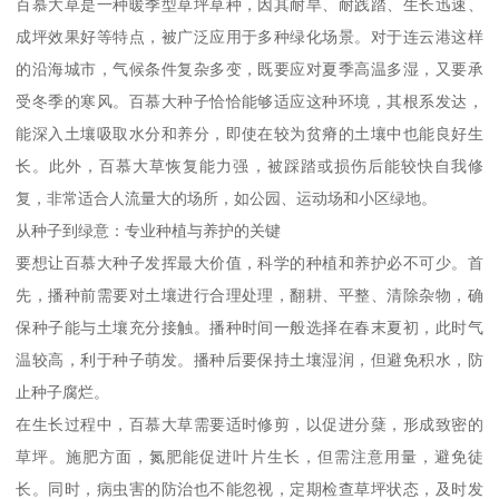
百慕大草是一种暖季型草坪草种，因其耐旱、耐践踏、生长迅速、
成坪效果好等特点，被广泛应用于多种绿化场景。对于连云港这样
的沿海城市，气候条件复杂多变，既要应对夏季高温多湿，又要承
受冬季的寒风。百慕大种子恰恰能够适应这种环境，其根系发达，
能深入土壤吸取水分和养分，即使在较为贫瘠的土壤中也能良好生
长。此外，百慕大草恢复能力强，被踩踏或损伤后能较快自我修
复，非常适合人流量大的场所，如公园、运动场和小区绿地。
从种子到绿意：专业种植与养护的关键
要想让百慕大种子发挥最大价值，科学的种植和养护必不可少。首
先，播种前需要对土壤进行合理处理，翻耕、平整、清除杂物，确
保种子能与土壤充分接触。播种时间一般选择在春末夏初，此时气
温较高，利于种子萌发。播种后要保持土壤湿润，但避免积水，防
止种子腐烂。
在生长过程中，百慕大草需要适时修剪，以促进分蘖，形成致密的
草坪。施肥方面，氮肥能促进叶片生长，但需注意用量，避免徒
长。同时，病虫害的防治也不能忽视，定期检查草坪状态，及时发