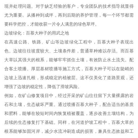
现并处理问题。对于缺乏经验的客户，专业团队的技术指导就显得
尤为重要。从播种到成坪，再到后期的养护管理，每一个环节都需
要科学把控，才能收获一片令人满意的绿色草坪。
边坡绿化：百慕大种子的用武之地
在高速公路、铁路、矿山等边坡绿化工程中，百慕大种子表现出
色。边坡往往坡度较大、土壤条件差，普通草种难以存活。而百慕
大草以其强大的根系，能够牢牢抓住土壤，有效防止水土流失。配
合客土喷播、厚层基材喷播等施工方式，百慕大种子可以在陡峭的
边坡上迅速扎根，形成稳定的植被层。这不仅美化了道路景观，还
增强了边坡的稳定性，降低了滑坡风险。
例如，在矿山修复项目中，经过开采的矿山往往留下大量裸露的岩
石和土壤，生态破坏严重。通过喷播百慕大种子，配合适当的基质
和肥料，能够在较短时间内恢复植被覆盖，逐步改善土壤结构，为
后续的生态修复打下基础。同样，在河道护坡工程中，百慕大草的
根系能够加固河岸，减少水流冲刷造成的损害，兼具生态效益和工