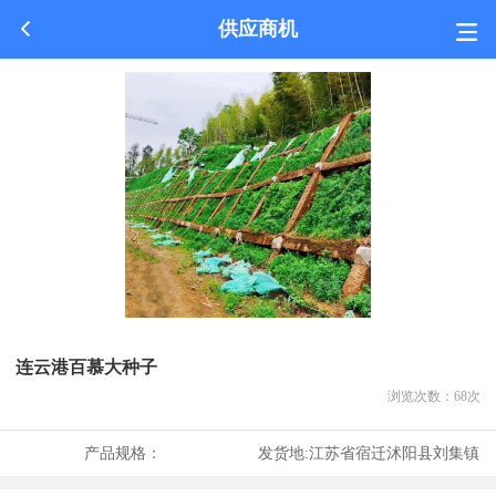
供应商机
连云港百慕大种子
浏览次数：
68
次
产品规格：
发货地:
江苏省宿迁沭阳县刘集镇