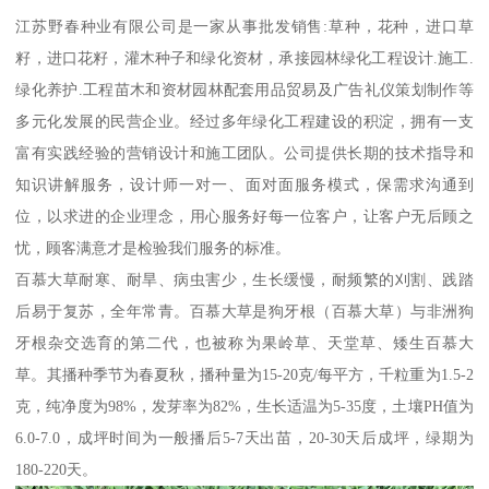
江苏野春种业有限公司是一家从事批发销售:草种，花种，进口草
籽，进口花籽，灌木种子和绿化资材，承接园林绿化工程设计.施工.
绿化养护.工程苗木和资材园林配套用品贸易及广告礼仪策划制作等
多元化发展的民营企业。经过多年绿化工程建设的积淀，拥有一支
富有实践经验的营销设计和施工团队。公司提供长期的技术指导和
知识讲解服务，设计师一对一、面对面服务模式，保需求沟通到
位，以求进的企业理念，用心服务好每一位客户，让客户无后顾之
忧，顾客满意才是检验我们服务的标准。
百慕大草耐寒、耐旱、病虫害少，生长缓慢，耐频繁的刈割、践踏
后易于复苏，全年常青。百慕大草是狗牙根（百慕大草）与非洲狗
牙根杂交选育的第二代，也被称为果岭草、天堂草、矮生百慕大
草。其播种季节为春夏秋，播种量为15-20克/每平方，千粒重为1.5-2
克，纯净度为98%，发芽率为82%，生长适温为5-35度，土壤PH值为
6.0-7.0，成坪时间为一般播后5-7天出苗，20-30天后成坪，绿期为
180-220天。