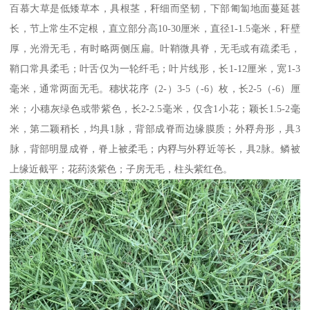
百慕大草是低矮草本，具根茎，秆细而坚韧，下部匍匐地面蔓延甚
长，节上常生不定根，直立部分高10-30厘米，直径1-1.5毫米，秆壁
厚，光滑无毛，有时略两侧压扁。叶鞘微具脊，无毛或有疏柔毛，
鞘口常具柔毛；叶舌仅为一轮纤毛；叶片线形，长1-12厘米，宽1-3
毫米，通常两面无毛。穗状花序（2-）3-5（-6）枚，长2-5（-6）厘
米；小穗灰绿色或带紫色，长2-2.5毫米，仅含1小花；颖长1.5-2毫
米，第二颖稍长，均具1脉，背部成脊而边缘膜质；外稃舟形，具3
脉，背部明显成脊，脊上被柔毛；内稃与外稃近等长，具2脉。鳞被
上缘近截平；花药淡紫色；子房无毛，柱头紫红色。