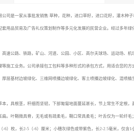
限公司是一家从事批发销售:草种，花种，进口草籽，进口花籽，灌木种子和
配套用品贸易及广告礼仪策划制作等多元化发展的民营企业。经过多年绿
：高速公路、铁路，矿山、河道、公园、小区、高尔夫球场、运动场、机
理等施工业务。公司承接包工包料等多种形式的承包方式，用适合您的方
、厚层基材边坡绿化、三维网喷播边坡绿化、客土喷播边坡绿化、混喷植
本，具根茎，秆细而坚韧，下部匍匐地面蔓延甚长，节上常生不定根，直立部
压扁。叶鞘微具脊，无毛或有疏柔毛，鞘口常具柔毛；叶舌仅为一轮纤毛；叶
5（-6）枚，长2-5（-6）厘米；小穗灰绿色或带紫色，长2-2.5毫米，仅