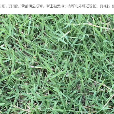
舟形，具3脉，背部明显成脊，脊上被柔毛；内稃与外稃近等长，具2脉。