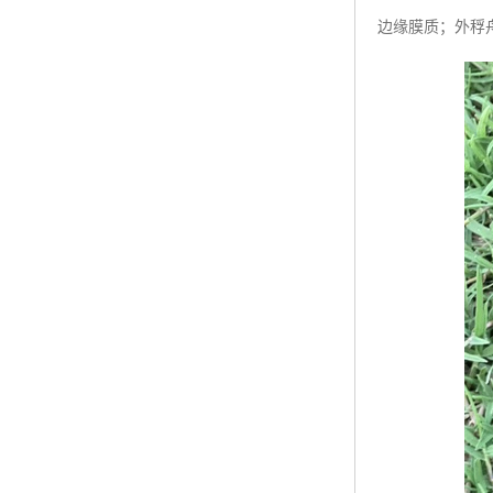
边缘膜质；外稃