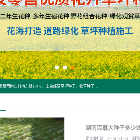
江苏野春种业有限公司是一家种子批发企业，位于沭阳县刘集镇南岗庄村杨东组159号，主要经营草坪种子、牧草种子、花草种子、复绿草种、绿化草籽、护坡草籽、绿肥种子、灌木种子、黑麦草种子、高羊茅种子、早熟禾种子、狗牙根种子、剪股颖种子等。
湖南百慕大种子多少钱
更新时间：2026-08-06 浏