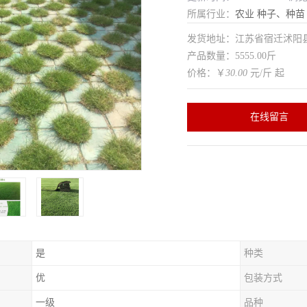
所属行业：
农业
种子、种苗
发货地址：江苏省宿迁沭
产品数量：5555.00斤
价格：￥
30.00
元/斤 起
在线留言
是
种类
优
包装方式
一级
品种