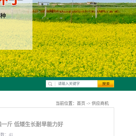
当前位置：
首页
->
供应商机
一斤 低矮生长耐旱能力好
览数：41