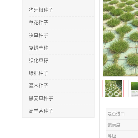
狗牙根种子
草花种子
牧草种子
复绿草种
绿化草籽
绿肥种子
灌木种子
黑麦草种子
高羊茅种子
是否进口
早熟禾种子
饱满度
剪股颖种子
等级