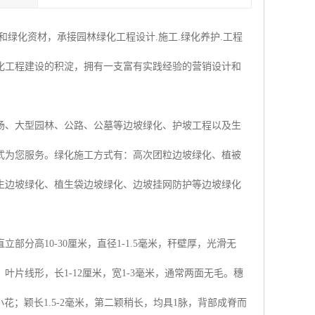
绿化资材，承接园林绿化工程设计.施工.绿化养护.工程
化工程建设的积淀，拥有一支富有实践经验的营销设计和
场、大型园林、公路、公墓等边坡绿化、护坡工程以及生
式为您服务。绿化施工方式有：高次团粒边坡绿化、植被
生边坡绿化、植生袋边坡绿化、边坡挂网防护等边坡绿化
分高10-30厘米，直径1-1.5毫米，秆壁厚，光滑无
片线形，长1-12厘米，宽1-3毫米，通常两面无毛。穗
含1小花；颖长1.5-2毫米，第二颖稍长，均具1脉，背部成脊而