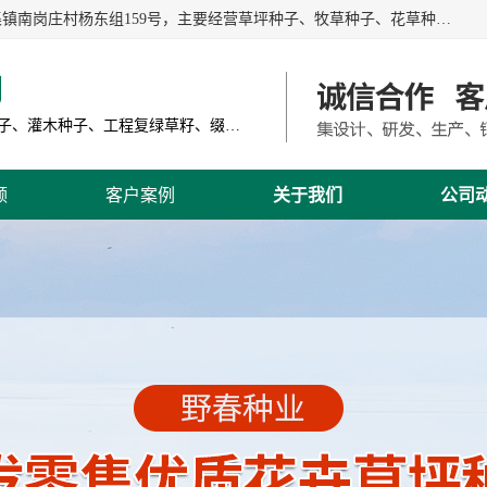
江苏野春种业有限公司是一家种子批发企业，位于沭阳县刘集镇南岗庄村杨东组159号，主要经营草坪种子、牧草种子、花草种子、复绿草种、绿化草籽、护坡草籽、绿肥种子、灌木种子、黑麦草种子、高羊茅种子、早熟禾种子、狗牙根种子、剪股颖种子等。
司
主营产品: 进口草坪种子、草花种子、牧草种子、灌木种子、工程复绿草籽、缀花组合种子
频
客户案例
关于我们
公司