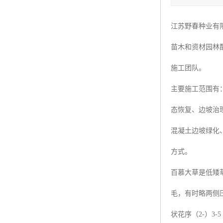
四季青种子
江苏野春种业有
红三叶种子
苗木和资材园林
白三叶种子
施工团队。
百慕大种子
主要施工范围有
态恢复、边坡治
混凝土边坡绿化
方式。
百慕大草是低矮草
毛，有时略两侧
状花序（2-）3-