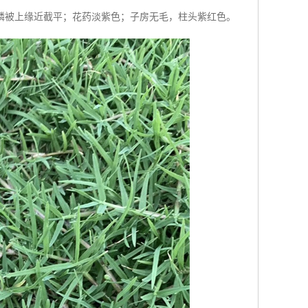
鳞被上缘近截平；花药淡紫色；子房无毛，柱头紫红色。