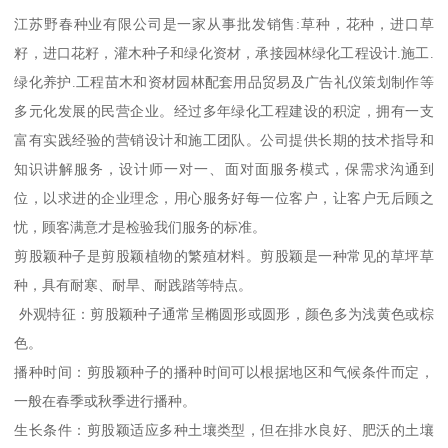
江苏野春种业有限公司是一家从事批发销售:草种，花种，进口草
籽，进口花籽，灌木种子和绿化资材，承接园林绿化工程设计.施工.
绿化养护.工程苗木和资材园林配套用品贸易及广告礼仪策划制作等
多元化发展的民营企业。经过多年绿化工程建设的积淀，拥有一支
富有实践经验的营销设计和施工团队。公司提供长期的技术指导和
知识讲解服务，设计师一对一、面对面服务模式，保需求沟通到
位，以求进的企业理念，用心服务好每一位客户，让客户无后顾之
忧，顾客满意才是检验我们服务的标准。
剪股颖种子是剪股颖植物的繁殖材料。剪股颖是一种常见的草坪草
种，具有耐寒、耐旱、耐践踏等特点。
外观特征：剪股颖种子通常呈椭圆形或圆形，颜色多为浅黄色或棕
色。
播种时间：剪股颖种子的播种时间可以根据地区和气候条件而定，
一般在春季或秋季进行播种。
生长条件：剪股颖适应多种土壤类型，但在排水良好、肥沃的土壤