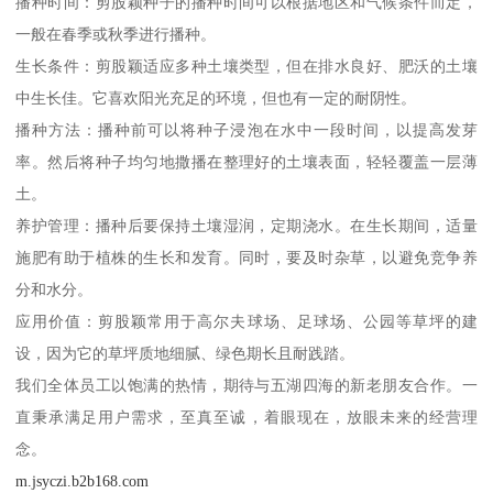
播种时间：剪股颖种子的播种时间可以根据地区和气候条件而定，
一般在春季或秋季进行播种。
生长条件：剪股颖适应多种土壤类型，但在排水良好、肥沃的土壤
中生长佳。它喜欢阳光充足的环境，但也有一定的耐阴性。
播种方法：播种前可以将种子浸泡在水中一段时间，以提高发芽
率。然后将种子均匀地撒播在整理好的土壤表面，轻轻覆盖一层薄
土。
养护管理：播种后要保持土壤湿润，定期浇水。在生长期间，适量
施肥有助于植株的生长和发育。同时，要及时杂草，以避免竞争养
分和水分。
应用价值：剪股颖常用于高尔夫球场、足球场、公园等草坪的建
设，因为它的草坪质地细腻、绿色期长且耐践踏。
我们全体员工以饱满的热情，期待与五湖四海的新老朋友合作。一
直秉承满足用户需求，至真至诚，着眼现在，放眼未来的经营理
念。
m.jsyczi.b2b168.com