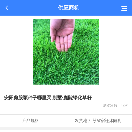
供应商机
安阳剪股颖种子哪里买 别墅·庭院绿化草籽
浏览次数：
47
次
产品规格：
发货地:
江苏省宿迁沭阳县