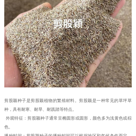
剪股颖种子是剪股颖植物的繁殖材料。剪股颖是一种常见的草坪草
种，具有耐寒、耐旱、耐践踏等特点。
外观特征：剪股颖种子通常呈椭圆形或圆形，颜色多为浅黄色或棕
色。
播种时间：剪股颖种子的播种时间可以根据地区和气候条件而定，