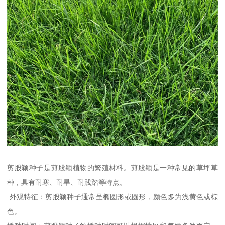
剪股颖种子是剪股颖植物的繁殖材料。剪股颖是一种常见的草坪草
种，具有耐寒、耐旱、耐践踏等特点。
外观特征：剪股颖种子通常呈椭圆形或圆形，颜色多为浅黄色或棕
色。