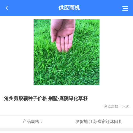
供应商机
沧州剪股颖种子价格 别墅·庭院绿化草籽
浏览次数：
37
次
产品规格：
发货地:
江苏省宿迁沭阳县