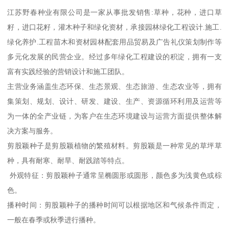
江苏野春种业有限公司是一家从事批发销售:草种，花种，进口草
籽，进口花籽，灌木种子和绿化资材，承接园林绿化工程设计.施工.
绿化养护.工程苗木和资材园林配套用品贸易及广告礼仪策划制作等
多元化发展的民营企业。经过多年绿化工程建设的积淀，拥有一支
富有实践经验的营销设计和施工团队。
主营业务涵盖生态环保、生态景观、生态旅游、生态农业等，拥有
集策划、规划、设计、研发、建设、生产、资源循环利用及运营等
为一体的全产业链，为客户在生态环境建设与运营方面提供整体解
决方案与服务。
剪股颖种子是剪股颖植物的繁殖材料。剪股颖是一种常见的草坪草
种，具有耐寒、耐旱、耐践踏等特点。
外观特征：剪股颖种子通常呈椭圆形或圆形，颜色多为浅黄色或棕
色。
播种时间：剪股颖种子的播种时间可以根据地区和气候条件而定，
一般在春季或秋季进行播种。