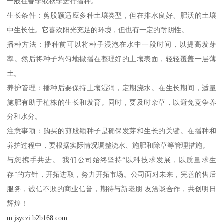
一般在春季或秋季进行播种。
生长条件：剪股颖适应多种土壤类型，但在排水良好、肥沃的土壤
中生长佳。它喜欢阳光充足的环境，但也有一定的耐阴性。
播种方法：播种前可以将种子浸泡在水中一段时间，以提高发芽
率。然后将种子均匀地撒播在整理好的土壤表面，轻轻覆盖一层薄
土。
养护管理：播种后要保持土壤湿润，定期浇水。在生长期间，适量
施肥有助于植株的生长和发育。同时，要及时杂草，以避免竞争养
分和水分。
注意事项：购买的剪股颖种子是确保发芽和生长的关键。在播种和
养护过程中，要根据实际情况调整浇水、施肥和除草等管理措施。
与您携手共进。 我们公司始终坚持“以科技求发展，以质量求生
存”的方针，开拓进取，努力开拓市场。公司面对未来，完善的售后
服务，诚信不欺的商业信誉，期待与新老朋 友洽谈合作，共创明日
辉煌！
m.jsyczi.b2b168.com