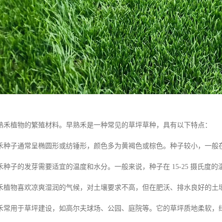
熟禾植物的繁殖材料。早熟禾是一种常见的草坪草种，具有以下特点：
禾种子通常呈椭圆形或纺锤形，颜色多为黄褐色或棕色。种子较小，一般在 1
种子的发芽需要适宜的温度和水分。一般来说，种子在 15-25 摄氏度
禾植物喜欢凉爽湿润的气候，对土壤要求不高，但在肥沃、排水良好的土
禾常用于草坪建设，如高尔夫球场、公园、庭院等。它的草坪质地柔软，