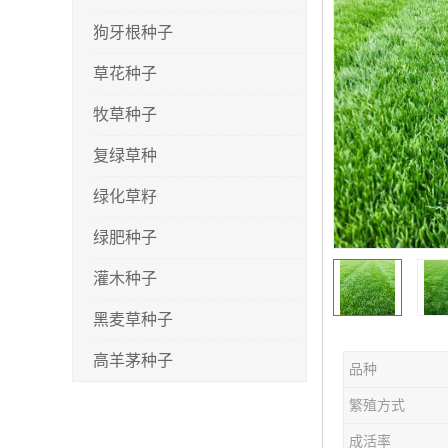
狗牙根种子
草花种子
牧草种子
复绿草种
绿化草籽
绿肥种子
灌木种子
黑麦草种子
高羊茅种子
品种
早熟禾种子
繁殖方式
剪股颖种子
成活率