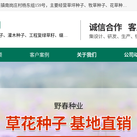
江苏野春种业有限公司是一家种子批发企业，位于沭阳县刘集镇南岗庄村杨东组159号，主要经营草坪种子、牧草种子、花草种子、复绿草种、绿化草籽、护坡草籽、绿肥种子、灌木种子、黑麦草种子、高羊茅种子、早熟禾种子、狗牙根种子、剪股颖种子等。
司
主营产品: 进口草坪种子、草花种子、牧草种子、灌木种子、工程复绿草籽、缀花组合种子
频
客户案例
关于我们
公司