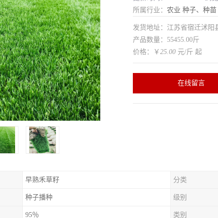
所属行业：
农业
种子、种苗
发货地址：江苏省宿迁沭
产品数量：55455.00斤
价格：￥
25.00
元/斤 起
在线留言
早熟禾草籽
分类
种子播种
级别
95％
类别