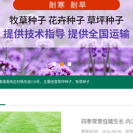
江苏野春种业有限公司是一家种子批发企业，位于沭阳县刘集镇南岗庄村杨东组159号，主要经营草坪种子、牧草种子、花草种子、复绿草种、绿化草籽、护坡草籽、绿肥种子、灌木种子、黑麦草种子、高羊茅种子、早熟禾种子、狗牙根种子、剪股颖种子等。
四季常青低矮生长 内
更新时间：2026-08-09 浏