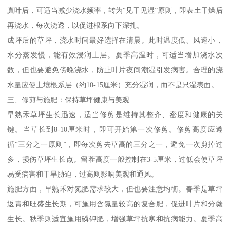
真叶后，可适当减少浇水频率，转为“见干见湿”原则，即表土干燥后
再浇水，每次浇透，以促进根系向下深扎。
成坪后的草坪，浇水时间最好选择在清晨。此时温度低、风速小，
水分蒸发慢，能有效浸润土层。夏季高温时，可适当增加浇水次
数，但也要避免傍晚浇水，防止叶片夜间潮湿引发病害。合理的浇
水量应使土壤根系层（约10-15厘米）充分湿润，而不是只湿表面。
三、修剪与施肥：保持草坪健康与美观
早熟禾草坪生长迅速，适当修剪是维持其整齐、密度和健康的关
键。当草长到8-10厘米时，即可开始第一次修剪。修剪高度应遵
循“三分之一原则”，即每次剪去草高的三分之一，避免一次剪掉过
多，损伤草坪生长点。留茬高度一般控制在3-5厘米，过低会使草坪
易受病害和干旱胁迫，过高则影响美观和通风。
施肥方面，早熟禾对氮肥需求较大，但也要注意均衡。春季是草坪
返青和旺盛生长期，可施用含氮量较高的复合肥，促进叶片和分蘖
生长。秋季则适宜施用磷钾肥，增强草坪抗寒和抗病能力。夏季高