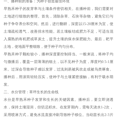
一、播种前的准备：为种子创造最佳环境
早熟禾种子的发芽率与土壤条件密切相关。在播种前，我们需要对
土地进行细致的整理。首先，清除杂草、石块等杂物，避免它们与
种子争夺养分和空间。然后，进行翻耕，深度以15-20厘米为宜，使
土壤疏松透气，改善排水性能。若土壤板结或肥力不足，可适当混
入腐熟的有机肥或草炭土，提升土壤的保水保肥能力。最后，耙平
土地，使地面平整细致，便于种子均匀分布。
早熟禾种子颗粒较小，播种深度要控制得当。一般来说，将种子均
匀撒播后，覆盖一层薄薄的细土，以不见种子为度，厚度约0.5-1厘
米。过深会导致种子难以发芽，过浅则易被风吹走或被鸟类啄食。
播种后，用滚筒轻轻压实，使种子与土壤紧密接触，有利于吸水萌
发。
二、水分管理：草坪生长的生命线
水分是早熟禾种子发芽和生长的关键因素。播种后，要立即浇透
水，保持土壤湿润，但切忌积水。在发芽期内，需每天浇水1-2次，
采用喷淋方式，避免水流直接冲刷导致种子移位。当幼苗长出2-3片