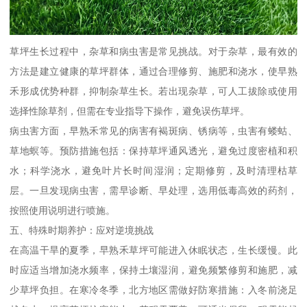
草坪生长过程中，杂草和病虫害是常见挑战。对于杂草，最有效的
方法是建立健康的草坪群体，通过合理修剪、施肥和浇水，使早熟
禾形成优势种群，抑制杂草生长。若出现杂草，可人工拔除或使用
选择性除草剂，但需在专业指导下操作，避免误伤草坪。
病虫害方面，早熟禾常见的病害有褐斑病、锈病等，虫害有蝼蛄、
草地螟等。预防措施包括：保持草坪通风透光，避免过度密植和积
水；科学浇水，避免叶片长时间湿润；定期修剪，及时清理枯草
层。一旦发现病虫害，需早诊断、早处理，选用低毒高效的药剂，
按照使用说明进行喷施。
五、特殊时期养护：应对逆境挑战
在高温干旱的夏季，早熟禾草坪可能进入休眠状态，生长缓慢。此
时应适当增加浇水频率，保持土壤湿润，避免频繁修剪和施肥，减
少草坪负担。在寒冷冬季，北方地区需做好防寒措施：入冬前浇足