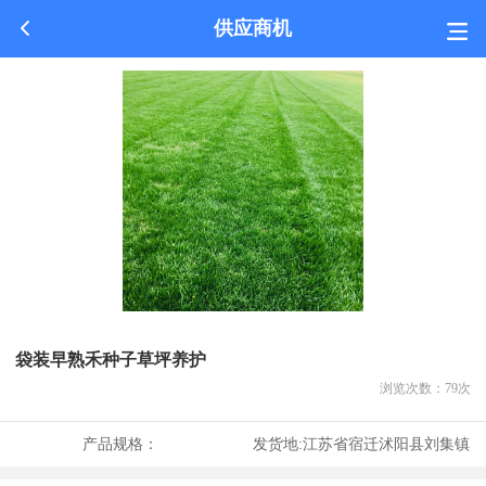
供应商机
袋装早熟禾种子草坪养护
浏览次数：
79
次
产品规格：
发货地:
江苏省宿迁沭阳县刘集镇