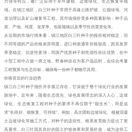
力强等特点，被广泛应用于草坪建植、边坡绿化、生态恢复等领
域。在镇江地区，白三叶种子常用于高速公路护坡、公园绿地、河
道治理以及矿山修复等工程。其市场报价受多种因素影响：种子品
质、产地、纯度、发芽率、包装规格以及季节性供需变化等。
从近期的市场行情来看，镇江地区白三叶种子的报价相对稳定，但
不同等级的产品价格差异明显。进口种源通常价格较高，因其发芽
率更稳定、抗逆性更强；而国产优质种子则凭借性价比优势，在中
小型工程中占据一席之地。野春种业在为客户选品时，会综合考量
工程预算与生态目标，确保每一份种子都物尽其用。
价格背后的行业趋势
镇江白三叶种子报价并非孤立存在，它深嵌于整个绿化行业的发展
脉络中。近年来，随着生态优先、绿色发展理念的深入人心，边坡
绿化、生态恢复工程对种子的要求不再仅限于“能生长”，而是追
求“长得好、能恢复、可持续”。例如，高次团粒边坡绿化、植被混凝
土边坡绿化等施工方式，对种子的适应性、根系发育能力提出了更
高要求。白三叶因其良好的固土护坡效果和景观价值，成为这些工