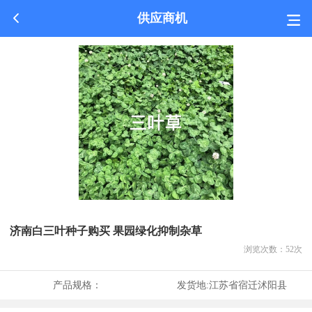
供应商机
济南白三叶种子购买 果园绿化抑制杂草
浏览次数：
52
次
产品规格：
发货地:
江苏省宿迁沭阳县