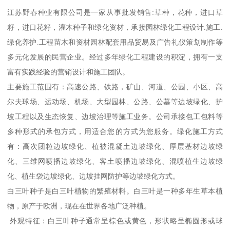
江苏野春种业有限公司是一家从事批发销售:草种，花种，进口草
籽，进口花籽，灌木种子和绿化资材，承接园林绿化工程设计.施工.
绿化养护.工程苗木和资材园林配套用品贸易及广告礼仪策划制作等
多元化发展的民营企业。经过多年绿化工程建设的积淀，拥有一支
富有实践经验的营销设计和施工团队。
主要施工范围有：高速公路、铁路，矿山、河道、公园、小区、高
尔夫球场、运动场、机场、大型园林、公路、公墓等边坡绿化、护
坡工程以及生态恢复、边坡治理等施工业务。公司承接包工包料等
多种形式的承包方式，用适合您的方式为您服务。绿化施工方式
有：高次团粒边坡绿化、植被混凝土边坡绿化、厚层基材边坡绿
化、三维网喷播边坡绿化、客土喷播边坡绿化、混喷植生边坡绿
化、植生袋边坡绿化、边坡挂网防护等边坡绿化方式。
白三叶种子是白三叶植物的繁殖材料。白三叶是一种多年生草本植
物，原产于欧洲，现在在世界各地广泛种植。
外观特征：白三叶种子通常呈棕色或黄色，形状略呈椭圆形或球