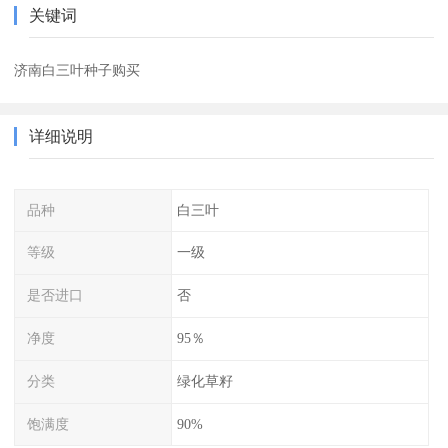
关键词
济南白三叶种子购买
详细说明
品种
白三叶
等级
一级
是否进口
否
净度
95％
分类
绿化草籽
饱满度
90%