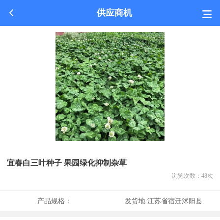
供应商机
宜春白三叶种子 果园绿化抑制杂草
浏览次数：
48
次
产品规格：
发货地:
江苏省宿迁沭阳县