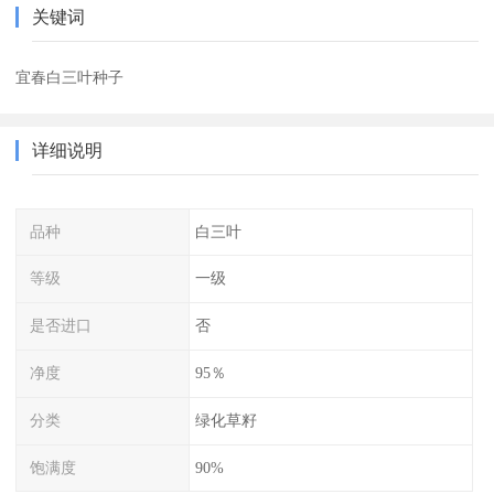
关键词
宜春白三叶种子
详细说明
品种
白三叶
等级
一级
是否进口
否
净度
95％
分类
绿化草籽
饱满度
90%