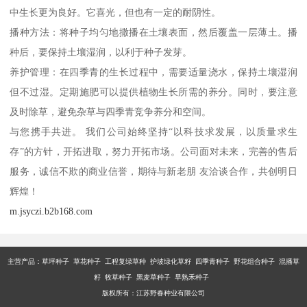
中生长更为良好。它喜光，但也有一定的耐阴性。
播种方法：将种子均匀地撒播在土壤表面，然后覆盖一层薄土。播
种后，要保持土壤湿润，以利于种子发芽。
养护管理：在四季青的生长过程中，需要适量浇水，保持土壤湿润
但不过湿。定期施肥可以提供植物生长所需的养分。同时，要注意
及时除草，避免杂草与四季青竞争养分和空间。
与您携手共进。 我们公司始终坚持“以科技求发展，以质量求生
存”的方针，开拓进取，努力开拓市场。公司面对未来，完善的售后
服务，诚信不欺的商业信誉，期待与新老朋 友洽谈合作，共创明日
辉煌！
m.jsyczi.b2b168.com
主营产品：
草坪种子 草花种子 工程复绿草种 护坡绿化草籽 四季青种子 野花组合种子 混播草
籽 牧草种子 黑麦草种子 早熟禾种子
版权所有：江苏野春种业有限公司