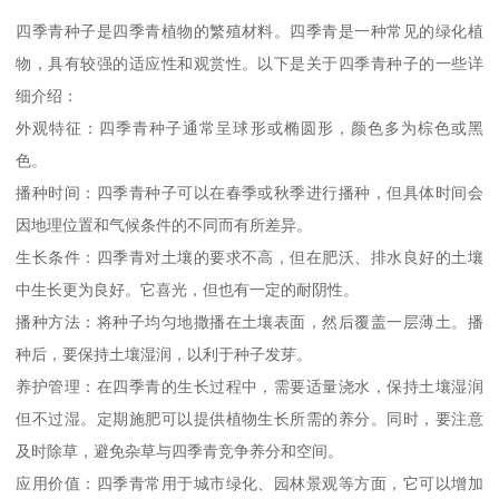
四季青种子是四季青植物的繁殖材料。四季青是一种常见的绿化植
物，具有较强的适应性和观赏性。以下是关于四季青种子的一些详
细介绍：
外观特征：四季青种子通常呈球形或椭圆形，颜色多为棕色或黑
色。
播种时间：四季青种子可以在春季或秋季进行播种，但具体时间会
因地理位置和气候条件的不同而有所差异。
生长条件：四季青对土壤的要求不高，但在肥沃、排水良好的土壤
中生长更为良好。它喜光，但也有一定的耐阴性。
播种方法：将种子均匀地撒播在土壤表面，然后覆盖一层薄土。播
种后，要保持土壤湿润，以利于种子发芽。
养护管理：在四季青的生长过程中，需要适量浇水，保持土壤湿润
但不过湿。定期施肥可以提供植物生长所需的养分。同时，要注意
及时除草，避免杂草与四季青竞争养分和空间。
应用价值：四季青常用于城市绿化、园林景观等方面，它可以增加