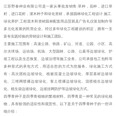
江苏野春种业有限公司是一家从事批发销售:草种，花种，进口草
籽，进口花籽，灌木种子和绿化资材，承接园林绿化工程设计.施工.
绿化养护.工程苗木和资材园林配套用品贸易及广告礼仪策划制作等
多元化发展的民营企业。经过多年绿化工程建设的积淀，拥有一支
富有实践经验的营销设计和施工团队。
主要施工范围有：高速公路、铁路，矿山、河道、公园、小区、高
尔夫球场、运动场、机场、大型园林、公路、公墓等边坡绿化、护
坡工程以及生态恢复、边坡治理等施工业务。公司承接包工包料等
多种形式的承包方式，用适合您的方式为您服务。绿化施工方式
有：高次团粒边坡绿化、植被混凝土边坡绿化、厚层基材边坡绿
化、三维网喷播边坡绿化、客土喷播边坡绿化、混喷植生边坡绿
化、植生袋边坡绿化、边坡挂网防护等边坡绿化方式。
四季青种子是四季青植物的繁殖材料。四季青是一种常见的绿化植
物，具有较强的适应性和观赏性。以下是关于四季青种子的一些详
细介绍：