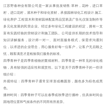
江苏野春种业有限公司是一家从事批发销售:草种，花种，进口草
籽，进口花籽，灌木种子和绿化资材，承接园林绿化工程设计.施工.
绿化养护.工程苗木和资材园林配套用品贸易及广告礼仪策划制作等
多元化发展的民营企业。经过多年绿化工程建设的积淀，拥有一支
富有实践经验的营销设计和施工团队。公司提供长期的技术指导和
知识讲解服务，设计师一对一、面对面服务模式，保需求沟通到
位，以求进的企业理念，用心服务好每一位客户，让客户无后顾之
忧，顾客满意才是检验我们服务的标准。
四季青种子是四季青植物的繁殖材料。四季青是一种常见的绿化植
物，具有较强的适应性和观赏性。以下是关于四季青种子的一些详
细介绍：
外观特征：四季青种子通常呈球形或椭圆形，颜色多为棕色或黑
色。
播种时间：四季青种子可以在春季或秋季进行播种，但具体时间会
因地理位置和气候条件的不同而有所差异。