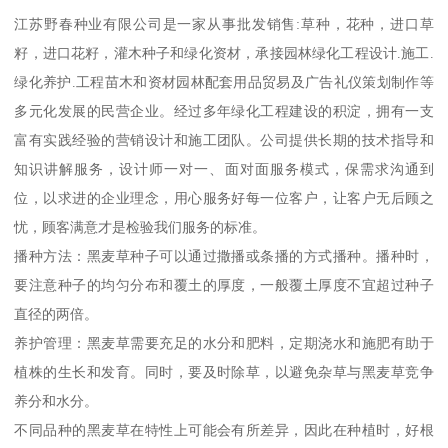
江苏野春种业有限公司是一家从事批发销售:草种，花种，进口草
籽，进口花籽，灌木种子和绿化资材，承接园林绿化工程设计.施工.
绿化养护.工程苗木和资材园林配套用品贸易及广告礼仪策划制作等
多元化发展的民营企业。经过多年绿化工程建设的积淀，拥有一支
富有实践经验的营销设计和施工团队。公司提供长期的技术指导和
知识讲解服务，设计师一对一、面对面服务模式，保需求沟通到
位，以求进的企业理念，用心服务好每一位客户，让客户无后顾之
忧，顾客满意才是检验我们服务的标准。
播种方法：黑麦草种子可以通过撒播或条播的方式播种。播种时，
要注意种子的均匀分布和覆土的厚度，一般覆土厚度不宜超过种子
直径的两倍。
养护管理：黑麦草需要充足的水分和肥料，定期浇水和施肥有助于
植株的生长和发育。同时，要及时除草，以避免杂草与黑麦草竞争
养分和水分。
不同品种的黑麦草在特性上可能会有所差异，因此在种植时，好根