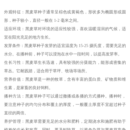
外观特征：黑麦草种子通常呈棕色或黄褐色，形状多为椭圆形或圆
形，种子较小，直径一般在 1-2 毫米之间。
适应环境：黑麦草对环境的适应性较强，喜欢温暖湿润的气候，适
宜在阳光充足的地方生长。
发芽条件：黑麦草种子发芽的适宜温度为 15-25 摄氏度，需要充足的
水分。在播种前，种子可以浸泡在水中一段时间，以提高发芽率。
生长习性：黑麦草生长迅速，具有较强的分蘖能力，能形成密集的
草丛。它耐践踏，适合用于草坪、牧场等场所。
营养价值：黑麦草是一种的牧草，含有丰富的蛋白质、矿物质和维
生素，是家畜的良好饲料。
播种方法：黑麦草种子可以通过撒播或条播的方式播种。播种时，
要注意种子的均匀分布和覆土的厚度，一般覆土厚度不宜超过种子
直径的两倍。
养护管理：黑麦草需要充足的水分和肥料，定期浇水和施肥有助于
植株的生长和发育。同时，要及时除草，以避免杂草与黑麦草竞争