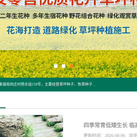
江苏野春种业有限公司是一家种子批发企业，位于沭阳县刘集镇南岗庄村杨东组159号，主要经营草坪种子、牧草种子、花草种子、复绿草种、绿化草籽、护坡草籽、绿肥种子、灌木种子、黑麦草种子、高羊茅种子、早熟禾种子、狗牙根种子、剪股颖种子等。
四季常青低矮生长 临
更新时间：2026-08-06 浏