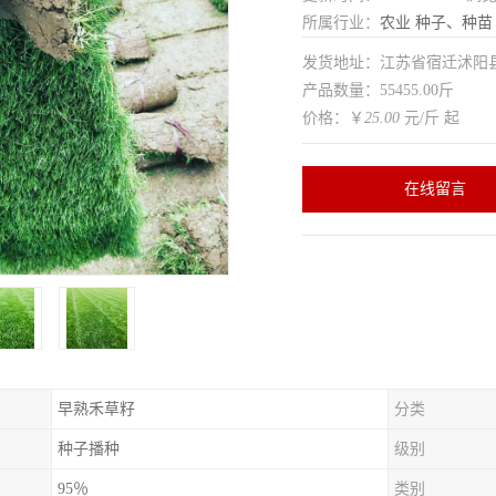
所属行业：
农业
种子、种苗
发货地址：江苏省宿迁沭
产品数量：55455.00斤
价格：￥
25.00
元/斤 起
在线留言
早熟禾草籽
分类
种子播种
级别
95％
类别