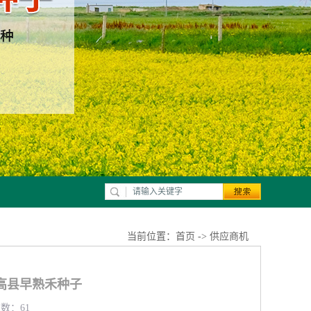
当前位置：
首页
->
供应商机
高县早熟禾种子
览数：61