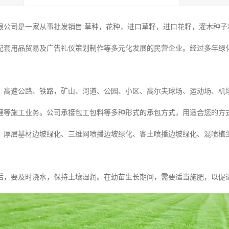
限公司是一家从事批发销售:草种，花种，进口草籽，进口花籽，灌木种子和
配套用品贸易及广告礼仪策划制作等多元化发展的民营企业。经过多年绿
：高速公路、铁路，矿山、河道、公园、小区、高尔夫球场、运动场、机
理等施工业务。公司承接包工包料等多种形式的承包方式，用适合您的方
、厚层基材边坡绿化、三维网喷播边坡绿化、客土喷播边坡绿化、混喷植
后，要及时浇水，保持土壤湿润。在幼苗生长期间，需要适当施肥，以促