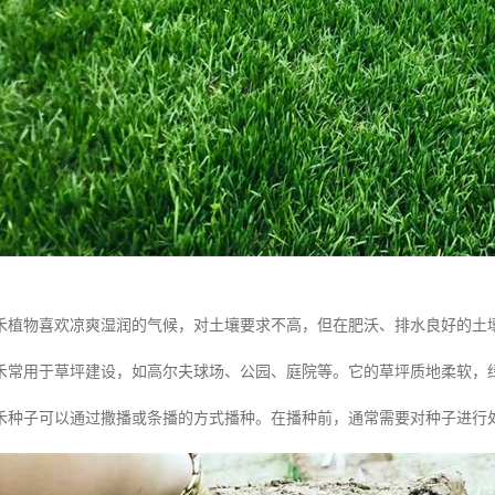
禾植物喜欢凉爽湿润的气候，对土壤要求不高，但在肥沃、排水良好的土
禾常用于草坪建设，如高尔夫球场、公园、庭院等。它的草坪质地柔软，
禾种子可以通过撒播或条播的方式播种。在播种前，通常需要对种子进行