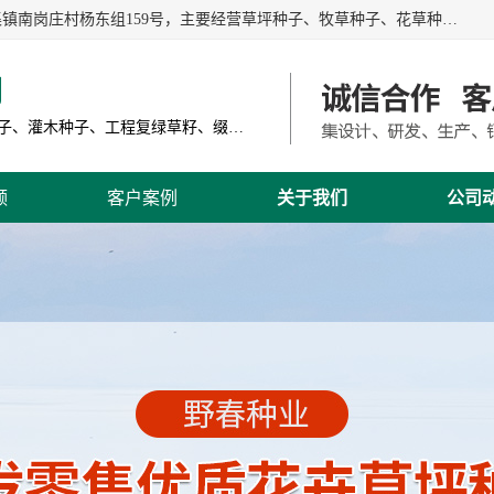
江苏野春种业有限公司是一家种子批发企业，位于沭阳县刘集镇南岗庄村杨东组159号，主要经营草坪种子、牧草种子、花草种子、复绿草种、绿化草籽、护坡草籽、绿肥种子、灌木种子、黑麦草种子、高羊茅种子、早熟禾种子、狗牙根种子、剪股颖种子等。
司
主营产品: 进口草坪种子、草花种子、牧草种子、灌木种子、工程复绿草籽、缀花组合种子
频
客户案例
关于我们
公司