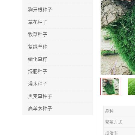
狗牙根种子
草花种子
牧草种子
复绿草种
绿化草籽
绿肥种子
灌木种子
黑麦草种子
高羊茅种子
品种
早熟禾种子
繁殖方式
剪股颖种子
成活率