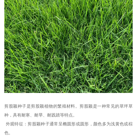
剪股颖种子是剪股颖植物的繁殖材料。剪股颖是一种常见的草坪草
种，具有耐寒、耐旱、耐践踏等特点。
外观特征：剪股颖种子通常呈椭圆形或圆形，颜色多为浅黄色或棕
色。