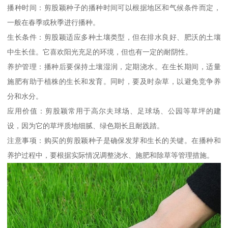
播种时间：剪股颖种子的播种时间可以根据地区和气候条件而定，
一般在春季或秋季进行播种。
生长条件：剪股颖适应多种土壤类型，但在排水良好、肥沃的土壤
中生长佳。它喜欢阳光充足的环境，但也有一定的耐阴性。
养护管理：播种后要保持土壤湿润，定期浇水。在生长期间，适量
施肥有助于植株的生长和发育。同时，要及时杂草，以避免竞争养
分和水分。
应用价值：剪股颖常用于高尔夫球场、足球场、公园等草坪的建
设，因为它的草坪质地细腻、绿色期长且耐践踏。
注意事项：购买的剪股颖种子是确保发芽和生长的关键。在播种和
养护过程中，要根据实际情况调整浇水、施肥和除草等管理措施。