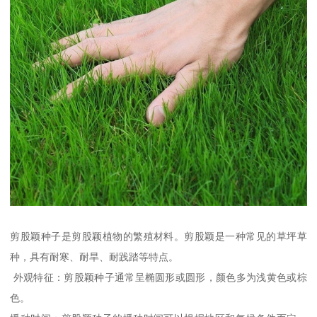
剪股颖种子是剪股颖植物的繁殖材料。剪股颖是一种常见的草坪草
种，具有耐寒、耐旱、耐践踏等特点。
外观特征：剪股颖种子通常呈椭圆形或圆形，颜色多为浅黄色或棕
色。