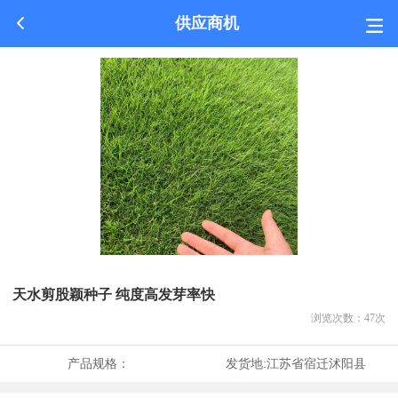
供应商机
天水剪股颖种子 纯度高发芽率快
浏览次数：
47
次
产品规格：
发货地:
江苏省宿迁沭阳县