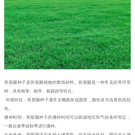
剪股颖种子是剪股颖植物的繁殖材料。剪股颖是一种常见的草坪草
种，具有耐寒、耐旱、耐践踏等特点。
外观特征：剪股颖种子通常呈椭圆形或圆形，颜色多为浅黄色或棕
色。
播种时间：剪股颖种子的播种时间可以根据地区和气候条件而定，
一般在春季或秋季进行播种。
生长条件：剪股颖适应多种土壤类型，但在排水良好、肥沃的土壤