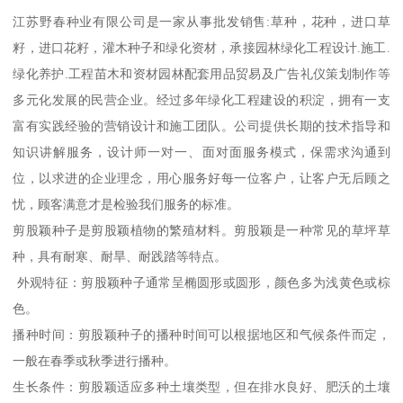
江苏野春种业有限公司是一家从事批发销售:草种，花种，进口草
籽，进口花籽，灌木种子和绿化资材，承接园林绿化工程设计.施工.
绿化养护.工程苗木和资材园林配套用品贸易及广告礼仪策划制作等
多元化发展的民营企业。经过多年绿化工程建设的积淀，拥有一支
富有实践经验的营销设计和施工团队。公司提供长期的技术指导和
知识讲解服务，设计师一对一、面对面服务模式，保需求沟通到
位，以求进的企业理念，用心服务好每一位客户，让客户无后顾之
忧，顾客满意才是检验我们服务的标准。
剪股颖种子是剪股颖植物的繁殖材料。剪股颖是一种常见的草坪草
种，具有耐寒、耐旱、耐践踏等特点。
外观特征：剪股颖种子通常呈椭圆形或圆形，颜色多为浅黄色或棕
色。
播种时间：剪股颖种子的播种时间可以根据地区和气候条件而定，
一般在春季或秋季进行播种。
生长条件：剪股颖适应多种土壤类型，但在排水良好、肥沃的土壤