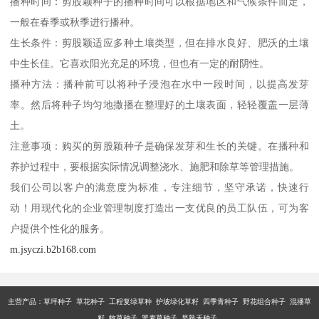
播种时间：剪股颖种子的播种时间可以根据地区和气候条件而定，
一般在春季或秋季进行播种。
生长条件：剪股颖适应多种土壤类型，但在排水良好、肥沃的土壤
中生长佳。它喜欢阳光充足的环境，但也有一定的耐阴性。
播种方法：播种前可以将种子浸泡在水中一段时间，以提高发芽
率。然后将种子均匀地撒播在整理好的土壤表面，轻轻覆盖一层薄
土。
注意事项：购买的剪股颖种子是确保发芽和生长的关键。在播种和
养护过程中，要根据实际情况调整浇水、施肥和除草等管理措施。
我们公司以客户的满意度为标准，专注细节，坚守承诺，快速行
动！用现代化的企业管理制度打造出一支优良的员工队伍，可为客
户提供个性化的服务。
m.jsyczi.b2b168.com
主营产品：
草坪种子 草花种子 工程复绿草种 护坡绿化草籽 四季青种子 野花组合种子 混播草
籽 牧草种子 黑麦草种子 早熟禾种子