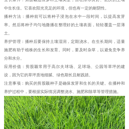
中生长佳。它喜欢阳光充足的环境，但也有一定的耐阴性。
播种方法：播种前可以将种子浸泡在水中一段时间，以提高发芽
率。然后将种子均匀地撒播在整理好的土壤表面，轻轻覆盖一层薄
土。
养护管理：播种后要保持土壤湿润，定期浇水。在生长期间，适量
施肥有助于植株的生长和发育。同时，要及时杂草，以避免竞争养
分和水分。
应用价值：剪股颖常用于高尔夫球场、足球场、公园等草坪的建
设，因为它的草坪质地细腻、绿色期长且耐践踏。
注意事项：购买的剪股颖种子是确保发芽和生长的关键。在播种和
养护过程中，要根据实际情况调整浇水、施肥和除草等管理措施。