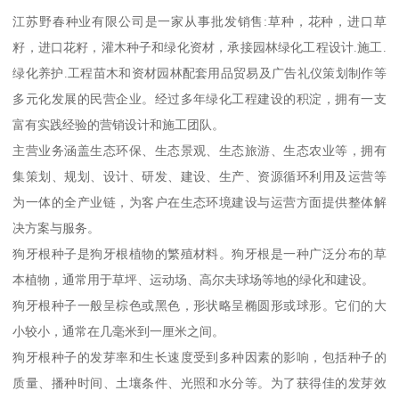
江苏野春种业有限公司是一家从事批发销售:草种，花种，进口草
籽，进口花籽，灌木种子和绿化资材，承接园林绿化工程设计.施工.
绿化养护.工程苗木和资材园林配套用品贸易及广告礼仪策划制作等
多元化发展的民营企业。经过多年绿化工程建设的积淀，拥有一支
富有实践经验的营销设计和施工团队。
主营业务涵盖生态环保、生态景观、生态旅游、生态农业等，拥有
集策划、规划、设计、研发、建设、生产、资源循环利用及运营等
为一体的全产业链，为客户在生态环境建设与运营方面提供整体解
决方案与服务。
狗牙根种子是狗牙根植物的繁殖材料。狗牙根是一种广泛分布的草
本植物，通常用于草坪、运动场、高尔夫球场等地的绿化和建设。
狗牙根种子一般呈棕色或黑色，形状略呈椭圆形或球形。它们的大
小较小，通常在几毫米到一厘米之间。
狗牙根种子的发芽率和生长速度受到多种因素的影响，包括种子的
质量、播种时间、土壤条件、光照和水分等。为了获得佳的发芽效