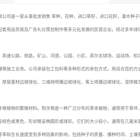
限公司是一家从事批发销售:草种，花种，进口草籽，进口花籽，灌木种子和
配套用品贸易及广告礼仪策划制作等多元化发展的民营企业。经过多年绿
：高速公路、铁路，矿山、河道、公园、小区、高尔夫球场、运动场、机
理等施工业务。公司承接包工包料等多种形式的承包方式，用适合您的方
、厚层基材边坡绿化、三维网喷播边坡绿化、客土喷播边坡绿化、混喷植
牙根植物的繁殖材料。狗牙根是一种广泛分布的草本植物，通常用于草坪
呈棕色或黑色，形状略呈椭圆形或球形。它们的大小较小，通常在几毫米
芽率和生长速度受到多种因素的影响，包括种子的质量、播种时间、土壤