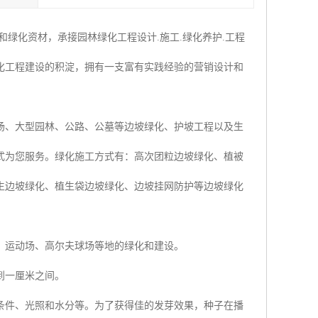
绿化资材，承接园林绿化工程设计.施工.绿化养护.工程
化工程建设的积淀，拥有一支富有实践经验的营销设计和
场、大型园林、公路、公墓等边坡绿化、护坡工程以及生
式为您服务。绿化施工方式有：高次团粒边坡绿化、植被
生边坡绿化、植生袋边坡绿化、边坡挂网防护等边坡绿化
、运动场、高尔夫球场等地的绿化和建设。
到一厘米之间。
条件、光照和水分等。为了获得佳的发芽效果，种子在播