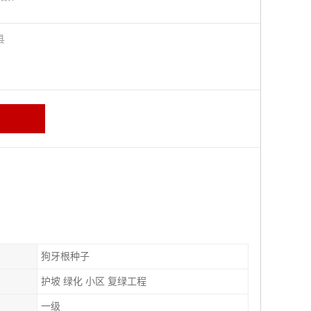
阳县
狗牙根种子
护坡 绿化 小区 复绿工程
一级