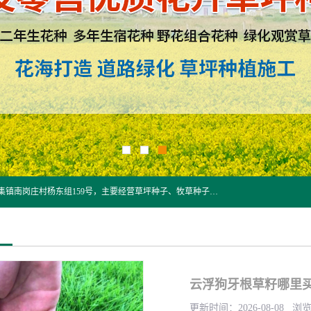
江苏野春种业有限公司是一家种子批发企业，位于沭阳县刘集镇南岗庄村杨东组159号，主要经营草坪种子、牧草种子、花草种子、复绿草种、绿化草籽、护坡草籽、绿肥种子、灌木种子、黑麦草种子、高羊茅种子、早熟禾种子、狗牙根种子、剪股颖种子等。
云浮狗牙根草籽哪里
更新时间：2026-08-08 浏