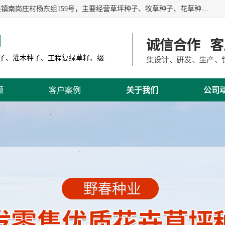
江苏野春种业有限公司是一家种子批发企业，位于沭阳县刘集镇南岗庄村杨东组159号，主要经营草坪种子、牧草种子、花草种子、复绿草种、绿化草籽、护坡草籽、绿肥种子、灌木种子、黑麦草种子、高羊茅种子、早熟禾种子、狗牙根种子、剪股颖种子等。
司
主营产品: 进口草坪种子、草花种子、牧草种子、灌木种子、工程复绿草籽、缀花组合种子
频
客户案例
关于我们
公司