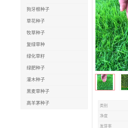
狗牙根种子
草花种子
牧草种子
复绿草种
绿化草籽
绿肥种子
灌木种子
黑麦草种子
高羊茅种子
类别
早熟禾种子
净度
剪股颖种子
发芽率