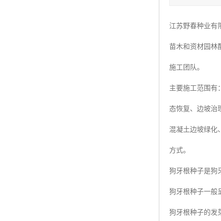
四季青种子
江苏野春种业有
红三叶种子
苗木和资材园林
白三叶种子
施工团队。
百慕大种子
主要施工范围有
态恢复、边坡治
混凝土边坡绿化
方式。
狗牙根种子是狗
狗牙根种子一般
狗牙根种子的发