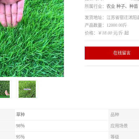
所属行业：
农业
种子、种苗
发货地址：江苏省宿迁沭
产品数量：12000.00斤
价格：￥
18.00
元/斤 起
在线留言
草种
品种
98％
应用场景
95％
等级