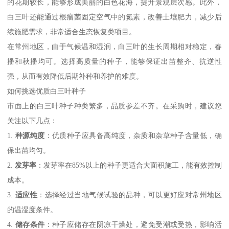
的花期较长，能够形成美丽的白色花海，提升景观层次感。此外，
白三叶还能通过根瘤菌固定空气中的氮素，改善土壤肥力，减少后
续施肥需求，非常适合生态恢复类项目。
在常州地区，由于气候温和湿润，白三叶的生长周期相对稳定，春
播和秋播均可。选择高质量的种子，能够保证出苗整齐、抗逆性
强，从而有效降低后期补种和养护的难度。
如何挑选优质白三叶种子
市面上的白三叶种子种类繁多，品质参差不齐。在采购时，建议您
关注以下几点：
1.
种源纯度
：优质种子应具备高纯度，杂质和杂草种子含量低，确
保出苗均匀。
2.
发芽率
：发芽率在85%以上的种子更适合大面积施工，能有效控制
成本。
3.
适应性
：选择经过当地气候试验的品种，可以更好应对常州地区
的温湿度条件。
4.
储存条件
：种子应储存在阴凉干燥处，避免受潮或受热，影响活