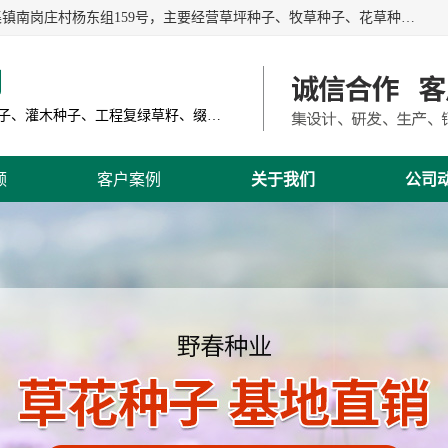
江苏野春种业有限公司是一家种子批发企业，位于沭阳县刘集镇南岗庄村杨东组159号，主要经营草坪种子、牧草种子、花草种子、复绿草种、绿化草籽、护坡草籽、绿肥种子、灌木种子、黑麦草种子、高羊茅种子、早熟禾种子、狗牙根种子、剪股颖种子等。
司
主营产品: 进口草坪种子、草花种子、牧草种子、灌木种子、工程复绿草籽、缀花组合种子
频
客户案例
关于我们
公司