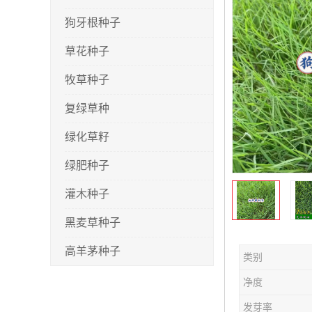
狗牙根种子
草花种子
牧草种子
复绿草种
绿化草籽
绿肥种子
灌木种子
黑麦草种子
高羊茅种子
类别
早熟禾种子
净度
剪股颖种子
发芽率