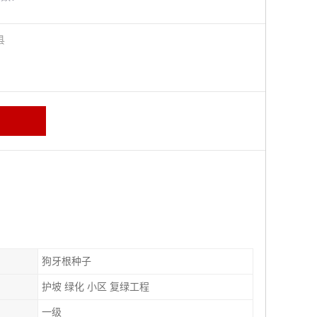
阳县
狗牙根种子
护坡 绿化 小区 复绿工程
一级