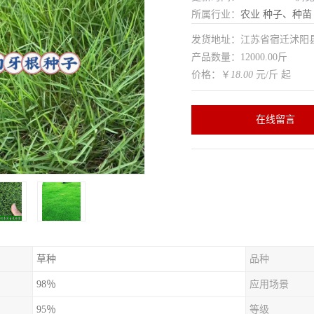
所属行业：
农业
种子、种苗
发货地址：江苏省宿迁沭
产品数量：12000.00斤
价格：￥
18.00
元/斤 起
在线留言
草种
品种
98％
应用场景
95％
等级