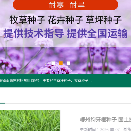
江苏野春种业有限公司是一家种子批发企业，位于沭阳县刘集镇南岗庄村杨东组159号，主要经营草坪种子、牧草种子、花草种子、复绿草种、绿化草籽、护坡草籽、绿肥种子、灌木种子、黑麦草种子、高羊茅种子、早熟禾种子、狗牙根种子、剪股颖种子等。
郴州狗牙根种子 固土
更新时间：2026-08-07 浏