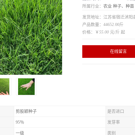
所属行业：
农业
种子、种苗
发货地址：江苏省宿迁沭
产品数量：44652.00斤
价格：￥
55.00
元/斤 起
在线留言
剪股颖种子
是否进口
95％
发芽率
一级
类别