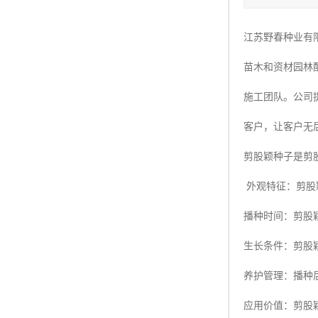
四季青种子
江苏野春种业有
红三叶种子
苗木和资材园林
白三叶种子
施工团队。公司
百慕大种子
客户，让客户无
剪股颖种子是剪
外观特征：剪股
播种时间：剪股
生长条件：剪股
养护管理：播种
应用价值：剪股