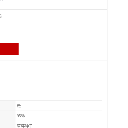
阳县
是
95％
草坪种子