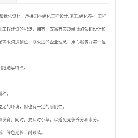
绿化资材，承接园林绿化工程设计.施工.绿化养护.工程
化工程建设的积淀，拥有一支富有实践经验的营销设计和
保需求沟通到位，以求进的企业理念，用心服务好每一位
耐践踏等特点。
播种。
充足的环境，但也有一定的耐阴性。
和发育。同时，要及时杂草，以避免竞争养分和水分。
腻、绿色期长且耐践踏。