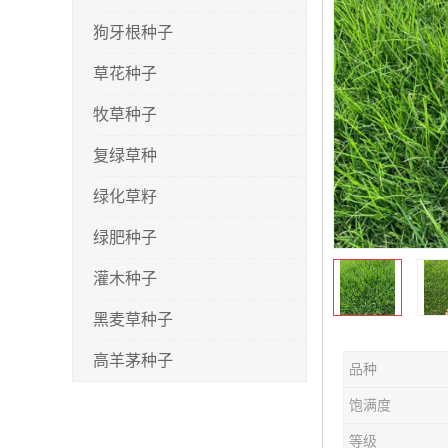
狗牙根种子
草花种子
牧草种子
复绿草种
绿化草籽
绿肥种子
灌木种子
黑麦草种子
高羊茅种子
品种
早熟禾种子
饱满度
剪股颖种子
等级