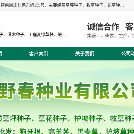
江苏野春种业有限公司是一家种子批发企业，位于沭阳县刘集镇南岗庄村杨东组159号，主要经营草坪种子、牧草种子、花草种子、复绿草种、绿化草籽、护坡草籽、绿肥种子、灌木种子、黑麦草种子、高羊茅种子、早熟禾种子、狗牙根种子、剪股颖种子等。
司
主营产品: 进口草坪种子、草花种子、牧草种子、灌木种子、工程复绿草籽、缀花组合种子
频
客户案例
关于我们
公司