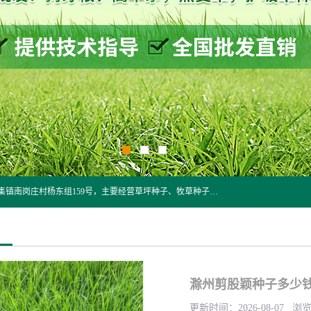
江苏野春种业有限公司是一家种子批发企业，位于沭阳县刘集镇南岗庄村杨东组159号，主要经营草坪种子、牧草种子、花草种子、复绿草种、绿化草籽、护坡草籽、绿肥种子、灌木种子、黑麦草种子、高羊茅种子、早熟禾种子、狗牙根种子、剪股颖种子等。
滁州剪股颖种子多少
更新时间：2026-08-07 浏