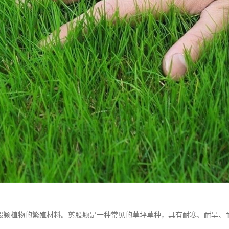
股颖植物的繁殖材料。剪股颖是一种常见的草坪草种，具有耐寒、耐旱、