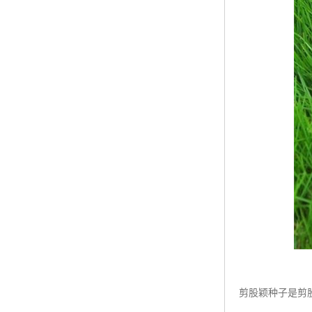
剪股颖种子是剪