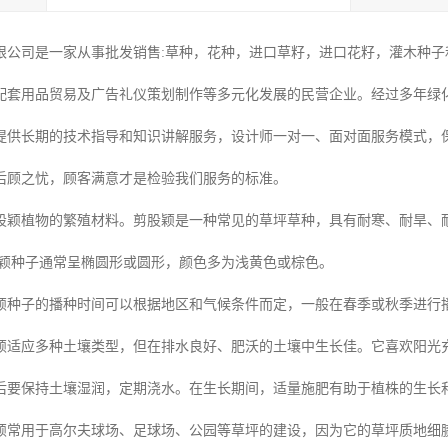
限公司是一家从事批发销售:草种，花种，进口草籽，进口花籽，灌木种子和
配套用品贸易及广告礼仪策划制作等多元化发展的民营企业。经过多年绿
提供长期的技术指导和知识讲解服务，设计师一对一、面对面服务模式，
后顾之忧，顾客满意才是检验我们服务的标准。
股颖植物的繁殖材料。剪股颖是一种常见的草坪草种，具有耐寒、耐旱、
颖种子通常呈椭圆形或圆形，颜色多为浅黄色或棕色。
颖种子的播种时间可以根据地区和气候条件而定，一般在春季或秋季进行
颖适应多种土壤类型，但在排水良好、肥沃的土壤中生长佳。它喜欢阳光
后要保持土壤湿润，定期浇水。在生长期间，适量施肥有助于植株的生长
颖常用于高尔夫球场、足球场、公园等草坪的建设，因为它的草坪质地细