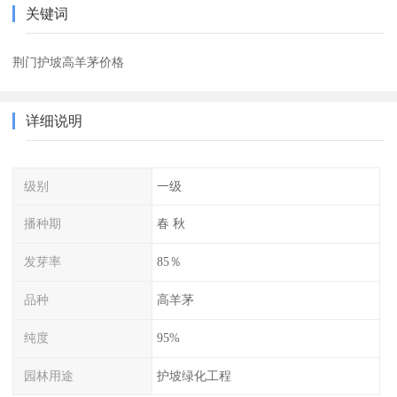
关键词
荆门护坡高羊茅价格
详细说明
级别
一级
播种期
春 秋
发芽率
85％
品种
高羊茅
纯度
95%
园林用途
护坡绿化工程