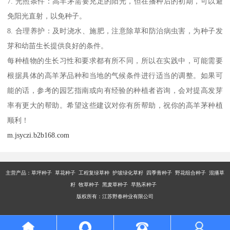
7. 光照条件：高羊茅需要充足的阳光，但在播种后的初期，可以避
免阳光直射，以免种子。
8. 合理养护：及时浇水、施肥，注意除草和防治病虫害，为种子发
芽和幼苗生长提供良好的条件。
每种植物的生长习性和要求都有所不同，所以在实践中，可能需要
根据具体的高羊茅品种和当地的气候条件进行适当的调整。如果可
能的话，参考的园艺指南或向有经验的种植者咨询，会对提高发芽
率有更大的帮助。希望这些建议对你有所帮助，祝你的高羊茅种植
顺利！
m.jsyczi.b2b168.com
主营产品：
草坪种子 草花种子 工程复绿草种 护坡绿化草籽 四季青种子 野花组合种子 混播草
籽 牧草种子 黑麦草种子 早熟禾种子
版权所有：江苏野春种业有限公司