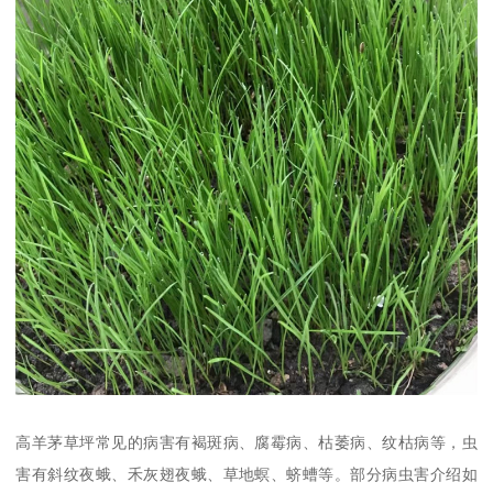
高羊茅草坪常见的病害有褐斑病、腐霉病、枯萎病、纹枯病等，虫
害有斜纹夜蛾、禾灰翅夜蛾、草地螟、蛴螬等。部分病虫害介绍如