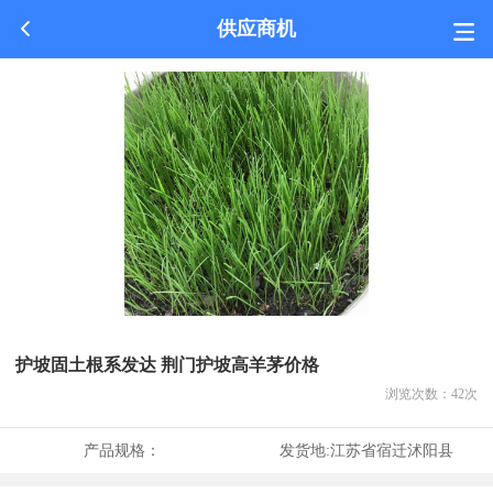
供应商机
护坡固土根系发达 荆门护坡高羊茅价格
浏览次数：
42
次
产品规格：
发货地:
江苏省宿迁沭阳县