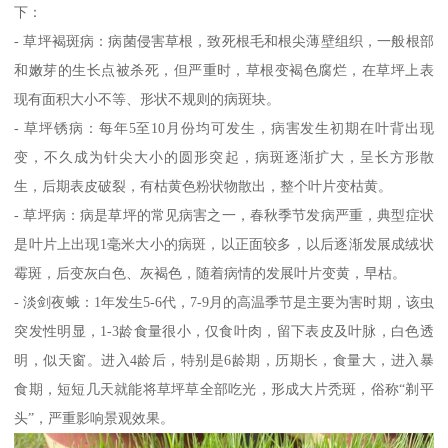
下：
- 草坪褐斑病：病菌侵害草根，致死根毛和根尖薄壁组织，一般根部
和嫩芽的生长点被杀死，但严重时，草根变褐色腐烂，在草坪上表
现有面积大小不等、形状不规则的病斑块。
- 草坪锈病：每年5至10月份均可发生，病害发生初期在叶背出现
变，不久成为针尖大小的圆形突起，病斑逐渐扩大，呈长方形散
生，后期表皮破裂，有枯黄色粉状物散出，整个叶片变枯黄。
- 草坪病：病是草坪的常见病害之一，春秋季节发病严重，典型症状
是叶片上出现1毫米大小的病斑，以正面较多，以后逐渐发展成绒状
霉斑，后变灰白色、灰褐色，随着病情的发展叶片变黄，早枯。
- 淡剑夜蛾：1年发生5-6代，7-9月的高温季节是主要为害时期，该虫
突发性明显，1-3龄食量很小，仅食叶肉，留下表皮及叶脉，白色透
明，似天窗。进入4龄后，特别是6龄期，历期长，食量大，进入暴
食期，短短几天就能将草坪草全部吃光，形成大片秃斑，俗称“剃平
头”，严重影响景观效果。