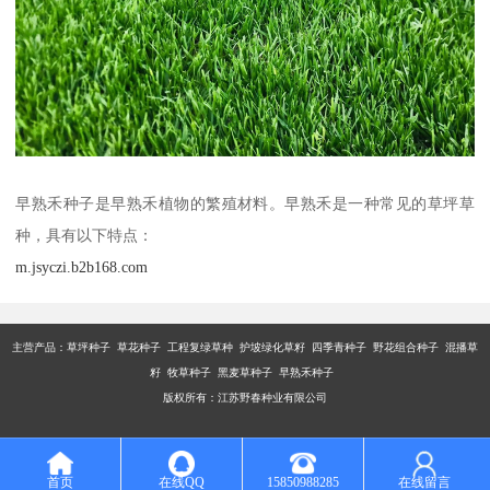
早熟禾种子是早熟禾植物的繁殖材料。早熟禾是一种常见的草坪草
种，具有以下特点：
m.jsyczi.b2b168.com
主营产品：
草坪种子 草花种子 工程复绿草种 护坡绿化草籽 四季青种子 野花组合种子 混播草
籽 牧草种子 黑麦草种子 早熟禾种子
版权所有：江苏野春种业有限公司
首页
在线QQ
15850988285
在线留言