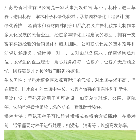
江苏野春种业有限公司是一家从事批发销售:草种，花种，进口草
籽，进口花籽，灌木种子和绿化资材，承接园林绿化工程设计.施工.
绿化养护.工程苗木和资材园林配套用品贸易及广告礼仪策划制作等
多元化发展的民营企业。经过多年绿化工程建设的积淀，拥有一支
富有实践经验的营销设计和施工团队。公司提供长期的技术指导和
知识讲解服务，设计师一对一、面对面服务模式，保需求沟通到
位，以求进的企业理念，用心服务好每一位客户，让客户无后顾之
忧，顾客满意才是检验我们服务的标准。
生长习性：早熟禾植物喜欢凉爽湿润的气候，对土壤要求不高，但
在肥沃、排水良好的土壤中生长。它具有较强的耐寒性和耐旱性。
用途广泛：早熟禾常用于草坪建设，如高尔夫球场、公园、庭院
等。它的草坪质地柔软，绿色期长，耐践踏性较好。
播种方法：早熟禾种子可以通过撒播或条播的方式播种。在播种
前，通常需要对种子进行处理，如浸泡、消毒等，以提高发芽率。