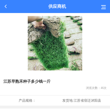
供应商机
江苏早熟禾种子多少钱一斤
浏览次数：
46
次
产品规格：
发货地:
江苏省宿迁沭阳县