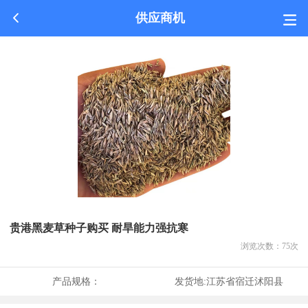
供应商机
贵港黑麦草种子购买 耐旱能力强抗寒
浏览次数：
75
次
产品规格：
发货地:
江苏省宿迁沭阳县